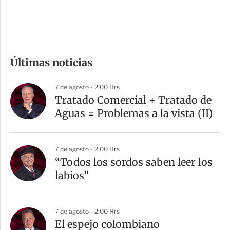
e
c
o
m
Últimas noticias
p
a
7 de agosto - 2:00 Hrs
r
Tratado Comercial + Tratado de
t
Aguas = Problemas a la vista (II)
i
r
7 de agosto - 2:00 Hrs
“Todos los sordos saben leer los
labios”
7 de agosto - 2:00 Hrs
El espejo colombiano