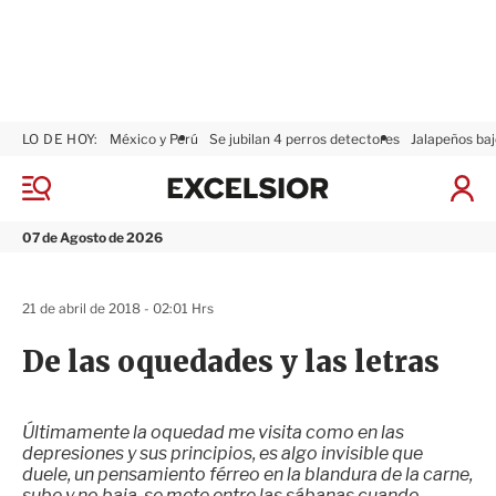
LO DE HOY:
México y Perú
Se jubilan 4 perros detectores
Jalapeños baj
E
x
M
I
c
e
n
n
e
i
07 de Agosto de 2026
ú
l
c
s
i
i
a
21 de abril de 2018 - 02:01 Hrs
o
r
r
S
De las oquedades y las letras
e
s
i
ó
Últimamente la oquedad me visita como en las
n
depresiones y sus principios, es algo invisible que
duele, un pensamiento férreo en la blandura de la carne,
sube y no baja, se mete entre las sábanas cuando