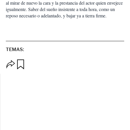
al mirar de nuevo la cara y la prestancia del actor quien envejece
igualmente. Saber del sueño insistente a toda hora, como un
reposo necesario o adelantado, y bajar ya a tierra firme.
TEMAS:
O
G
p
u
c
a
i
r
o
d
n
a
e
r
s
d