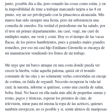
junto, gozable día a día, pero estando las cosas como están, y en
la imposibilidad de irme a trabajar marcando tarjeta a las 8 en
punto, soy un ser privilegiado con la pinacoteca alcanzada. Mis
muros han sido siempre una fiesta, pero mi subsistencia una
comedia de enredos. En verdad el periodismo me ha salado, por
él tuve mi primer departamentito, me casé, viajé, me curé de
múltiples males, me vestí y comí. Hoy es el tiempo de las vacas
flacas, de los perros hambrientos, pues a grandes males grandes
remedios, por eso mi casi hijo Emiliano Gironella se encarga de
mi manutención vendiendo los frutos de mi trabajo.
Me urge que mi barco atraque en una costa donde pueda ver
crecer la hierba, volar aquella paloma, quizá oír el tronido
constante de las olas y no solamente verlas convertidas en encaje
de cortina, en falda de organdí. Necesito recuperar la vida tal
cual, la nuestra, informe si quiérase, como una cuerda de saltar,
boba, final. No hacer en ella nada más allá de pequeñas sumas y
restas, pagos y tristezas, esperar los premios de cine, de
televisión, mirar para mí misma la ropa de las actrices, quienes
también envejecen, no es posible y sí, sentir aleteos de mariposas