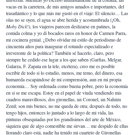
vacas en la carretera, de mis amigos amados e importantes, del
trasatlántico y lo que más me gustó en el viaje: El silencio… Las
olas no se oyen, el agua se abre herida y acostumbrada (¡Oh,
Moby Dick
!), los viajeros parecen deslizarse en patines, la
comida colma y yo di bocados raros en honor de Carmen Parra,
mi cocinera genial. ¿Debo olvidar mi estilo de periodismo de
cincuenta años para inaugurar el rotundo especializado e
irreverente de la política? También sé hacerlo, claro, pero
siempre he cedido ese lugar a los que saben (Garfias, Melgar,
Galarza, F. Zapata en la tele, etcétera), creo me es posible
escribir de todo si lo estudio, menos, me temo, del dinero, esa
humareda escapándose de mi comprensión, aun en mi propia
economía… Soy ordenada como buena pobre, pero la economía
en sí se me escapa. Estoy en el papel de viuda vendiendo mis
cuadros maravillosos, dos gironellas, un Coronel, un Nahúm
Zenil; son mis bienes, no me queda de otra; después de todo, no
tengo hijos, entonces lo juntado a lo largo de mi vida, las
pinturas obsequiadas por los grandísimos del arte de México,
siquiera que de algo comestible me sirvan… me despido de ellas
llorando claro está, nadie ha tenido mi cuarteto de Gironellas