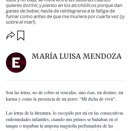
quieres dormir, y pienso en los alcohólicos porque dan
ganas de beber, hasta de reintegrarse a la fatiga de
fumar como antes de que me muriera por cuarta vez (¡y
sobre el mar!).
O
G
u
p
a
c
r
i
d
MARÍA LUISA MENDOZA
o
a
n
r
e
s
d
e
c
Son las letras, no de cobro ni vencidas, sino ésas, mi destino, mi
o
karma y como la presencia de mi perro: “Mi dicha de vivir”.
m
p
a
Las letras de la literatura, lo escogido por mí en las consecutivas
r
enfermedades infantiles, cuando mis primos se bañaban en el
t
tanque o trepaban la ampona magnolia perfumadora de las
i