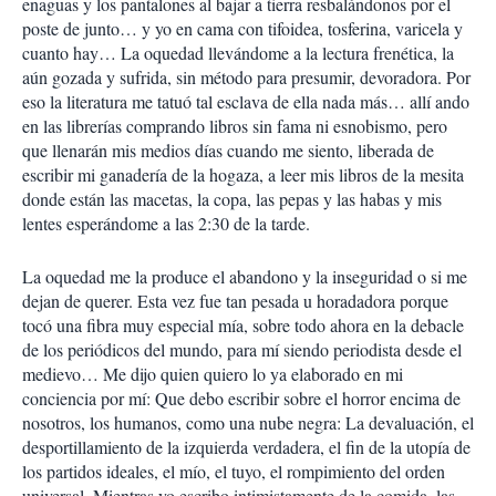
enaguas y los pantalones al bajar a tierra resbalándonos por el
r
poste de junto… y yo en cama con tifoidea, tosferina, varicela y
cuanto hay… La oquedad llevándome a la lectura frenética, la
aún gozada y sufrida, sin método para presumir, devoradora. Por
eso la literatura me tatuó tal esclava de ella nada más… allí ando
en las librerías comprando libros sin fama ni esnobismo, pero
que llenarán mis medios días cuando me siento, liberada de
escribir mi ganadería de la hogaza, a leer mis libros de la mesita
donde están las macetas, la copa, las pepas y las habas y mis
lentes esperándome a las 2:30 de la tarde.
La oquedad me la produce el abandono y la inseguridad o si me
dejan de querer. Esta vez fue tan pesada u horadadora porque
tocó una fibra muy especial mía, sobre todo ahora en la debacle
de los periódicos del mundo, para mí siendo periodista desde el
medievo… Me dijo quien quiero lo ya elaborado en mi
conciencia por mí: Que debo escribir sobre el horror encima de
nosotros, los humanos, como una nube negra: La devaluación, el
desportillamiento de la izquierda verdadera, el fin de la utopía de
los partidos ideales, el mío, el tuyo, el rompimiento del orden
universal. Mientras yo escribo intimistamente de la comida, las