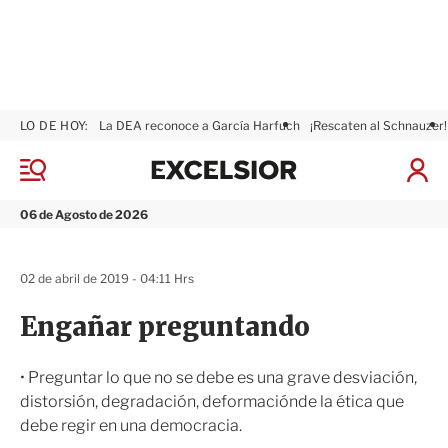
LO DE HOY:
La DEA reconoce a García Harfuch
¡Rescaten al Schnauzer!
E
x
M
I
c
e
n
n
e
i
06 de Agosto de 2026
ú
l
c
s
i
i
a
02 de abril de 2019 - 04:11 Hrs
o
r
r
S
Engañar preguntando
e
s
i
• Preguntar lo que no se debe es una grave desviación,
ó
distorsión, degradación, deformaciónde la ética que
n
debe regir en una democracia.