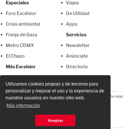
Especiales
Viajes
Foro Excélsior
De Utilidad
Crisis ambiental
Apps
Franja de Gaza
Servicios
Metro CDMX
Newsletter
El Chapo
Anúnciate
Más Excelsior
Directorio
Mujeres
Suscripciones
Utilizamos cookies propias y de terceros para
personalizar y mejorar el uso y la experiencia de
© 2026 Todos los derechos reservados. Prohibida la reproducción total
nuestros usuarios en nuestro sitio web.
o parcial, incluyendo cualquier medio electrónico*
Más información
Aceptar