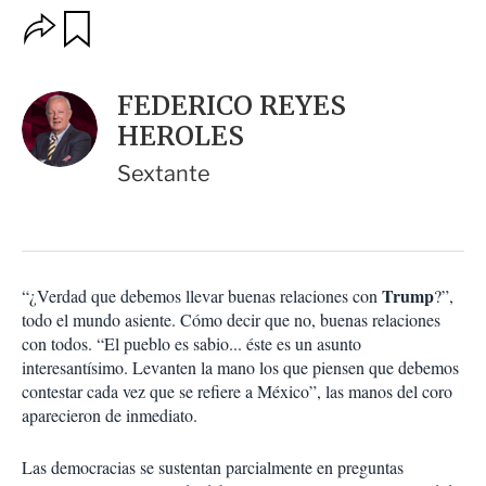
O
G
u
p
a
c
r
i
d
FEDERICO REYES
o
a
n
HEROLES
r
e
s
Sextante
d
e
c
o
m
p
Trump
“¿Verdad que debemos llevar buenas relaciones con
?”,
a
todo el mundo asiente. Cómo decir que no, buenas relaciones
r
con todos. “El pueblo es sabio... éste es un asunto
t
interesantísimo. Levanten la mano los que piensen que debemos
i
contestar cada vez que se refiere a México”, las manos del coro
r
aparecieron de inmediato.
Las democracias se sustentan parcialmente en preguntas