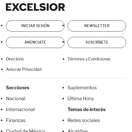
Excelsior
Excelsior
INICIAR SESIÓN
NEWSLETTER
ANÚNCIATE
SUSCRÍBETE
Directorio
Términos y Condiciones
Aviso de Privacidad
Secciones
Suplementos
Nacional
Última Hora
Internacional
Temas de interés
Finanzas
Redes sociales
Ciudad de México
Alcaldías