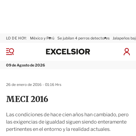
LO DE HOY:
México y Perú
Se jubilan 4 perros detectores
Jalapeños baj
E
x
M
I
c
e
n
n
e
i
09 de Agosto de 2026
ú
l
c
s
i
i
a
26 de enero de 2016 - 01:16 Hrs
o
r
r
S
MECI 2016
e
s
i
Las condiciones de hace cien años han cambiado, pero
ó
las exigencias de igualdad siguen siendo enteramente
n
pertinentes en el entorno y la realidad actuales.