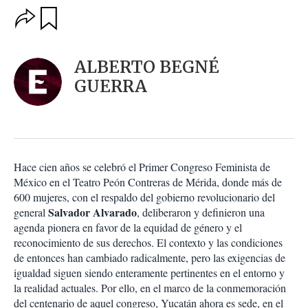
O
G
u
p
a
c
r
i
d
ALBERTO BEGNÉ
o
a
n
GUERRA
r
e
s
d
e
c
o
Hace cien años se celebró el Primer Congreso Feminista de
m
México en el Teatro Peón Contreras de Mérida, donde más de
p
a
600 mujeres, con el respaldo del gobierno revolucionario del
r
Salvador Alvarado
general
, deliberaron y definieron una
t
agenda pionera en favor de la equidad de género y el
i
reconocimiento de sus derechos. El contexto y las condiciones
r
de entonces han cambiado radicalmente, pero las exigencias de
igualdad siguen siendo enteramente pertinentes en el entorno y
la realidad actuales. Por ello, en el marco de la conmemoración
del centenario de aquel congreso, Yucatán ahora es sede, en el