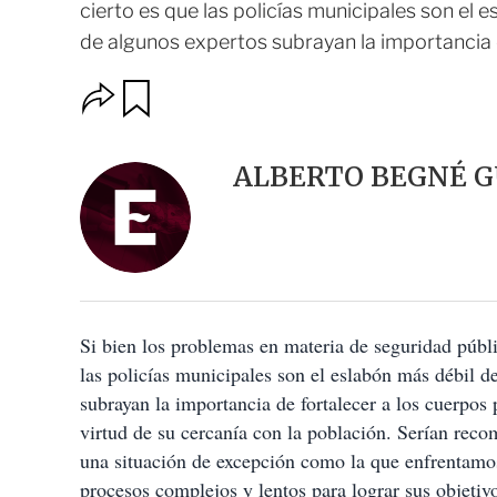
cierto es que las policías municipales son el
de algunos expertos subrayan la importancia de
O
G
u
p
a
c
r
i
d
ALBERTO BEGNÉ 
o
a
n
r
e
s
d
e
c
o
Si bien los problemas en materia de seguridad públi
m
p
las policías municipales son el eslabón más débil 
a
subrayan la importancia de fortalecer a los cuerpos 
r
t
virtud de su cercanía con la población. Serían rec
i
una situación de excepción como la que enfrentamo
r
procesos complejos y lentos para lograr sus objeti