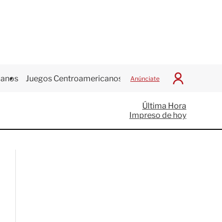
canos
Juegos Centroamericanos
Anúnciate
I
n
i
Última Hora
c
Impreso de hoy
i
a
r
S
e
s
i
ó
n