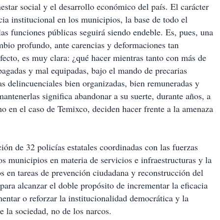
estar social y el desarrollo económico del país. El carácter
cia institucional en los municipios, la base de todo el
 las funciones públicas seguirá siendo endeble. Es, pues, una
mbio profundo, ante carencias y deformaciones tan
fecto, es muy clara: ¿qué hacer mientras tanto con más de
pagadas y mal equipadas, bajo el mando de precarias
ndas delincuenciales bien organizadas, bien remuneradas y
antenerlas significa abandonar a su suerte, durante años, a
mo en el caso de Temixco, deciden hacer frente a la amenaza
ción de 32 policías estatales coordinadas con las fuerzas
os municipios en materia de servicios e infraestructuras y la
os en tareas de prevención ciudadana y reconstrucción del
 para alcanzar el doble propósito de incrementar la eficacia
ntar o reforzar la institucionalidad democrática y la
io de la sociedad, no de los narcos.