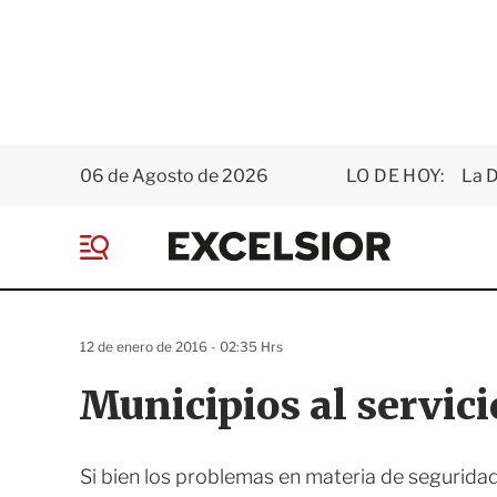
06 de Agosto de 2026
LO DE HOY:
La D
E
x
M
c
e
e
n
l
ú
s
12 de enero de 2016 - 02:35 Hrs
i
o
Municipios al servici
r
Si bien los problemas en materia de seguridad