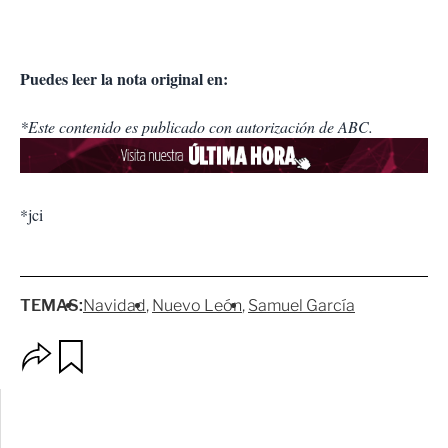
Puedes leer la nota original en:
*Este contenido es publicado con autorización de ABC.
*jci
TEMAS:
Navidad
Nuevo León
Samuel García
O
G
p
u
c
a
i
r