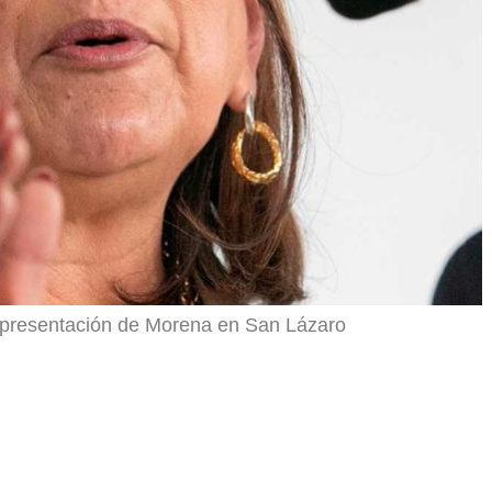
r
epresentación de Morena en San Lázaro