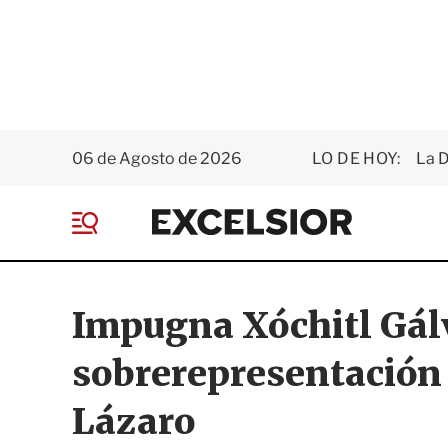
06 de Agosto de 2026
LO DE HOY:
La D
E
x
M
c
e
e
n
l
ú
s
Impugna Xóchitl Gál
i
o
sobrerepresentación
r
Lázaro