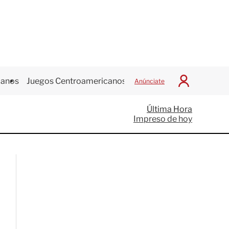
canos
Juegos Centroamericanos
Anúnciate
I
n
i
Última Hora
c
Impreso de hoy
i
a
r
S
e
s
i
ó
n