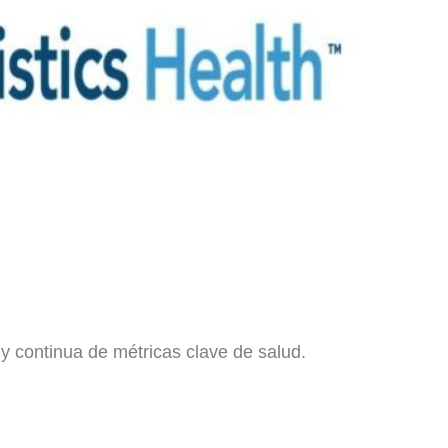
r
t
i
r
 y continua de métricas clave de salud.