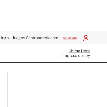
 lupa
Juegos Centroamericanos
Anúnciate
I
n
i
Última Hora
c
Impreso de hoy
i
a
r
S
e
s
i
ó
n