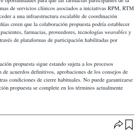
e oportunidades para que las farmacias participantes de la
mas de servicios clínicos asociados a iniciativas RPM, RTM
eder a una infraestructura escalable de coordinación
ñías creen que la colaboración propuesta podría establecer
 pacientes, farmacias, proveedores, tecnologías
wearables
y
 través de plataformas de participación habilitadas por
ración propuesta sigue estando sujeta a los procesos
 de acuerdos definitivos, aprobaciones de los consejos de
tras condiciones de cierre habituales. No puede garantizarse
ación propuesta se complete en los términos actualmente
O
p
u