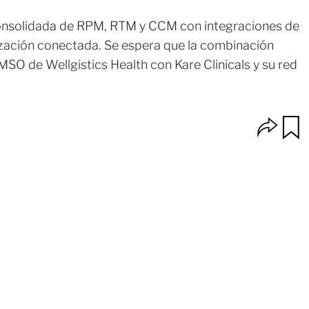
consolidada de RPM, RTM y CCM con integraciones de
ización conectada. Se espera que la combinación
MSO de Wellgistics Health con Kare Clinicals y su red
O
u
p
a
c
r
i
d
o
a
n
r
e
s
d
e
c
o
m
p
a