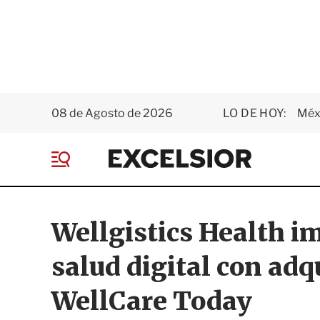
08 de Agosto de 2026
LO DE HOY:
Méxi
E
x
M
c
e
e
n
l
ú
s
Wellgistics Health i
i
o
salud digital con adq
r
WellCare Today