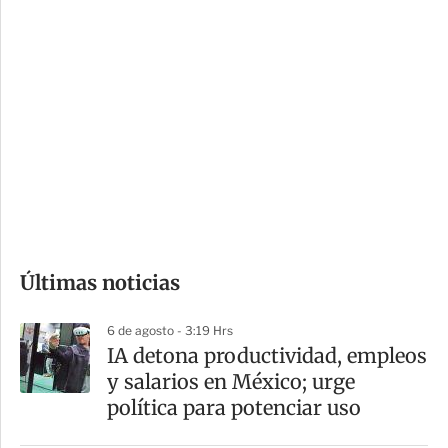
c
a
i
r
o
d
n
a
e
r
s
d
e
c
o
Últimas noticias
m
p
6 de agosto - 3:19 Hrs
a
IA detona productividad, empleos
r
y salarios en México; urge
t
política para potenciar uso
i