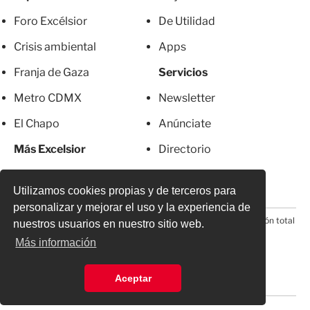
Foro Excélsior
De Utilidad
Crisis ambiental
Apps
Franja de Gaza
Servicios
Metro CDMX
Newsletter
El Chapo
Anúnciate
Más Excelsior
Directorio
Mujeres
Suscripciones
Utilizamos cookies propias y de terceros para
personalizar y mejorar el uso y la experiencia de
© 2026 Todos los derechos reservados. Prohibida la reproducción total
nuestros usuarios en nuestro sitio web.
o parcial, incluyendo cualquier medio electrónico*
Más información
Aceptar