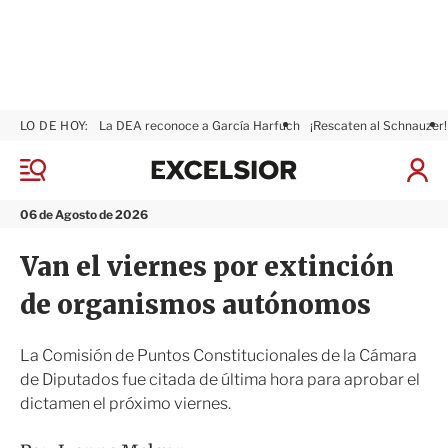
LO DE HOY:
La DEA reconoce a García Harfuch
¡Rescaten al Schnauzer!
E
x
M
I
c
e
n
n
e
i
06 de Agosto de 2026
ú
l
c
s
i
Van el viernes por extinción
i
a
o
r
de organismos autónomos
r
S
e
s
La Comisión de Puntos Constitucionales de la Cámara
i
de Diputados fue citada de última hora para aprobar el
ó
dictamen el próximo viernes.
n