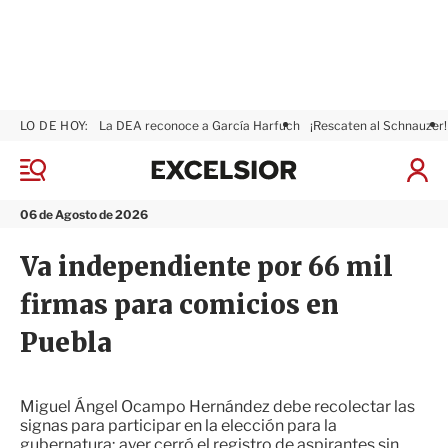
LO DE HOY:
La DEA reconoce a García Harfuch
¡Rescaten al Schnauzer!
E
x
M
I
c
e
n
n
e
i
06 de Agosto de 2026
ú
l
c
s
i
Va independiente por 66 mil
i
a
o
r
firmas para comicios en
r
S
e
Puebla
s
i
ó
n
Miguel Ángel Ocampo Hernández debe recolectar las
signas para participar en la elección para la
gubernatura; ayer cerró el registro de aspirantes sin