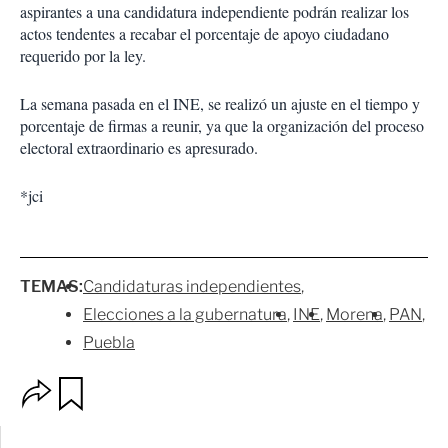
aspirantes a una candidatura independiente podrán realizar los
actos tendentes a recabar el porcentaje de apoyo ciudadano
requerido por la ley.
La semana pasada en el INE, se realizó un ajuste en el tiempo y
porcentaje de firmas a reunir, ya que la organización del proceso
electoral extraordinario es apresurado.
*jci
TEMAS:
Candidaturas independientes
Elecciones a la gubernatura
INE
Morena
PAN
Puebla
O
G
p
u
c
a