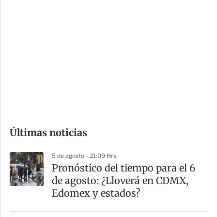
i
r
o
d
n
a
e
r
s
d
e
c
o
Últimas noticias
m
p
5 de agosto - 21:09 Hrs
a
Pronóstico del tiempo para el 6
r
de agosto: ¿Lloverá en CDMX,
t
Edomex y estados?
i
r