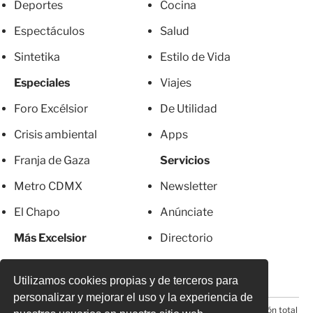
Deportes
Cocina
Espectáculos
Salud
Sintetika
Estilo de Vida
Especiales
Viajes
Foro Excélsior
De Utilidad
Crisis ambiental
Apps
Franja de Gaza
Servicios
Metro CDMX
Newsletter
El Chapo
Anúnciate
Más Excelsior
Directorio
Mujeres
Suscripciones
Utilizamos cookies propias y de terceros para
personalizar y mejorar el uso y la experiencia de
© 2026 Todos los derechos reservados. Prohibida la reproducción total