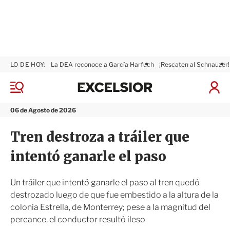
LO DE HOY:
La DEA reconoce a García Harfuch
¡Rescaten al Schnauzer!
E
x
M
I
c
e
n
n
e
i
06 de Agosto de 2026
ú
l
c
s
i
Tren destroza a tráiler que
i
a
o
r
intentó ganarle el paso
r
S
e
s
Un tráiler que intentó ganarle el paso al tren quedó
i
destrozado luego de que fue embestido a la altura de la
ó
colonia Estrella, de Monterrey; pese a la magnitud del
n
percance, el conductor resultó ileso