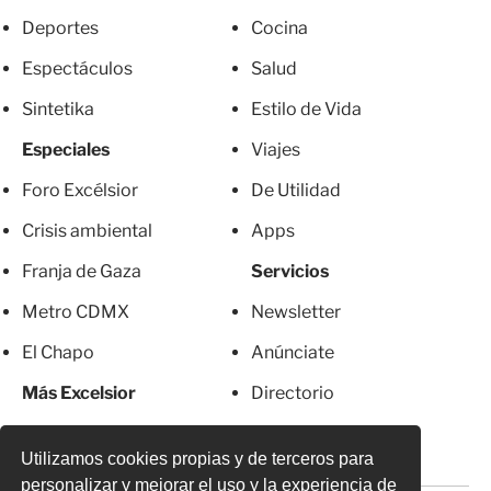
Deportes
Cocina
Espectáculos
Salud
Sintetika
Estilo de Vida
Especiales
Viajes
Foro Excélsior
De Utilidad
Crisis ambiental
Apps
Franja de Gaza
Servicios
Metro CDMX
Newsletter
El Chapo
Anúnciate
Más Excelsior
Directorio
Mujeres
Suscripciones
Utilizamos cookies propias y de terceros para
personalizar y mejorar el uso y la experiencia de