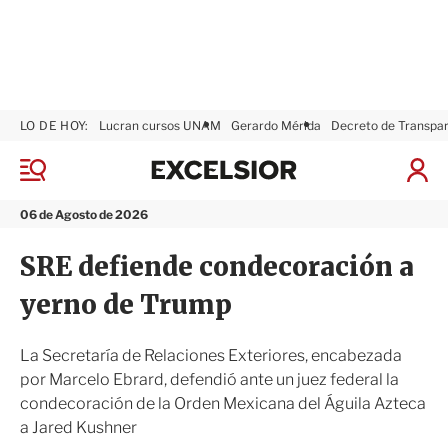
LO DE HOY:
Lucran cursos UNAM
Gerardo Mérida
Decreto de Transpa
E
x
M
I
c
e
n
n
e
i
06 de Agosto de 2026
ú
l
c
s
i
SRE defiende condecoración a
i
a
o
r
yerno de Trump
r
S
e
s
La Secretaría de Relaciones Exteriores, encabezada
i
por Marcelo Ebrard, defendió ante un juez federal la
ó
condecoración de la Orden Mexicana del Águila Azteca
n
a Jared Kushner