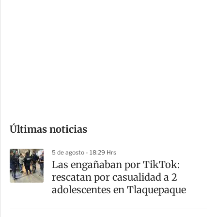
i
r
o
d
n
a
e
r
s
d
e
c
o
Últimas noticias
m
p
5 de agosto - 18:29 Hrs
a
Las engañaban por TikTok:
r
rescatan por casualidad a 2
t
adolescentes en Tlaquepaque
i
r