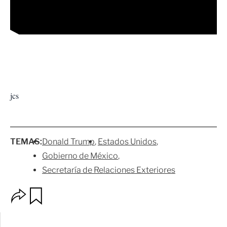
jcs
TEMAS:
Donald Trump
Estados Unidos
Gobierno de México
Secretaría de Relaciones Exteriores
O
G
p
u
c
a