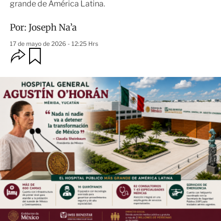
grande de América Latina.
Por:
Joseph Na’a
17 de mayo de 2026 - 12:25 Hrs
O
G
u
p
a
c
r
i
d
o
a
n
r
e
s
d
e
c
o
m
p
a
r
t
i
r