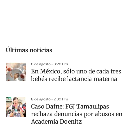
e
r
s
d
e
c
o
Últimas noticias
m
p
8 de agosto - 3:28 Hrs
a
En México, sólo uno de cada tres
r
bebés recibe lactancia materna
t
i
8 de agosto - 2:39 Hrs
r
Caso Dafne: FGJ Tamaulipas
rechaza denuncias por abusos en
Academia Doenitz