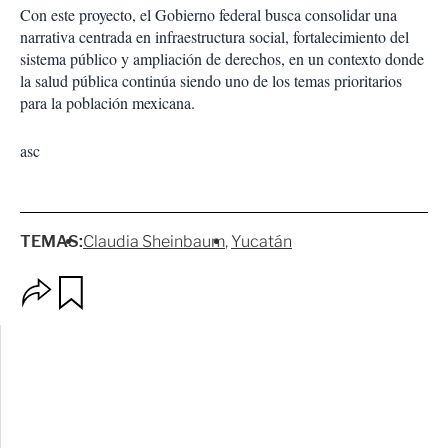
Con este proyecto, el Gobierno federal busca consolidar una
narrativa centrada en infraestructura social, fortalecimiento del
sistema público y ampliación de derechos, en un contexto donde
la salud pública continúa siendo uno de los temas prioritarios
para la población mexicana.
asc
TEMAS:
Claudia Sheinbaum
Yucatán
O
G
p
u
c
a
i
r
o
d
n
a