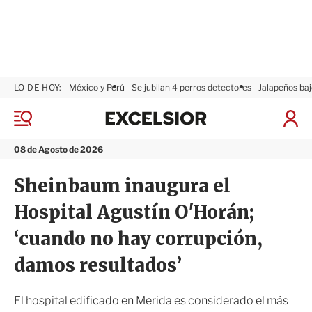
LO DE HOY:
México y Perú
Se jubilan 4 perros detectores
Jalapeños baj
E
x
M
I
c
e
n
n
e
i
08 de Agosto de 2026
ú
l
c
s
i
Sheinbaum inaugura el
i
a
o
r
Hospital Agustín O'Horán;
r
S
e
‘cuando no hay corrupción,
s
i
damos resultados’
ó
n
El hospital edificado en Merida es considerado el más