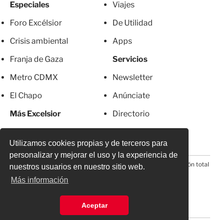
Especiales
Viajes
Foro Excélsior
De Utilidad
Crisis ambiental
Apps
Franja de Gaza
Servicios
Metro CDMX
Newsletter
El Chapo
Anúnciate
Más Excelsior
Directorio
Mujeres
Suscripciones
Utilizamos cookies propias y de terceros para
personalizar y mejorar el uso y la experiencia de
© 2026 Todos los derechos reservados. Prohibida la reproducción total
nuestros usuarios en nuestro sitio web.
o parcial, incluyendo cualquier medio electrónico*
Más información
Aceptar