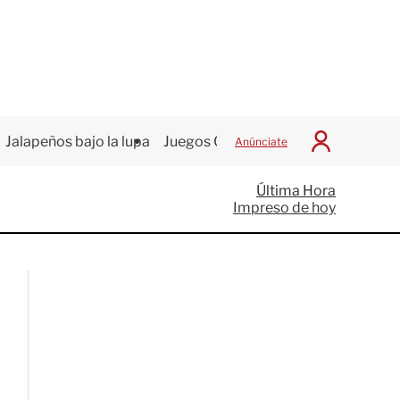
Jalapeños bajo la lupa
Juegos Centroamericanos
Anúnciate
I
n
i
Última Hora
c
Impreso de hoy
i
a
r
S
e
s
i
ó
n