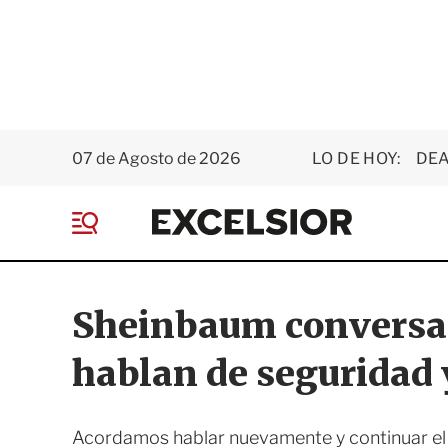
07 de Agosto de 2026
LO DE HOY:
DEA
E
x
M
c
e
e
n
l
ú
s
Sheinbaum conversa 
i
o
hablan de seguridad 
r
Acordamos hablar nuevamente y continuar el 