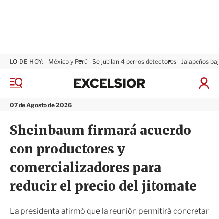
LO DE HOY:
México y Perú
Se jubilan 4 perros detectores
Jalapeños baj
E
x
M
I
c
e
n
n
e
i
07 de Agosto de 2026
ú
l
c
s
i
Sheinbaum firmará acuerdo
i
a
o
r
con productores y
r
S
e
comercializadores para
s
i
reducir el precio del jitomate
ó
n
La presidenta afirmó que la reunión permitirá concretar