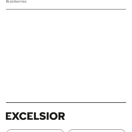
Excelsior
Excelsior