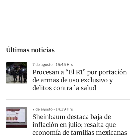
e
r
s
d
e
c
o
Últimas noticias
m
p
7 de agosto - 15:45 Hrs
a
Procesan a “El R1” por portación
r
de armas de uso exclusivo y
t
delitos contra la salud
i
r
7 de agosto - 14:39 Hrs
Sheinbaum destaca baja de
inflación en julio; resalta que
economía de familias mexicanas