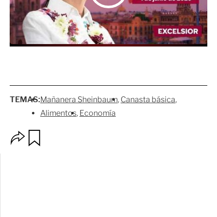
TEMAS:
Mañanera Sheinbaum
Canasta básica
Alimentos
Economía
O
G
p
u
c
a
i
r
o
d
n
a