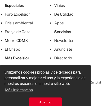
Especiales
Viajes
Foro Excélsior
De Utilidad
Crisis ambiental
Apps
Franja de Gaza
Servicios
Metro CDMX
Newsletter
El Chapo
Anúnciate
Más Excelsior
Directorio
Mujeres
Suscripciones
Utilizamos cookies propias y de terceros para
personalizar y mejorar el uso y la experiencia de
© 2026 Todos los derechos reservados. Prohibida la reproducción total
nuestros usuarios en nuestro sitio web.
o parcial, incluyendo cualquier medio electrónico*
Más información
Aceptar