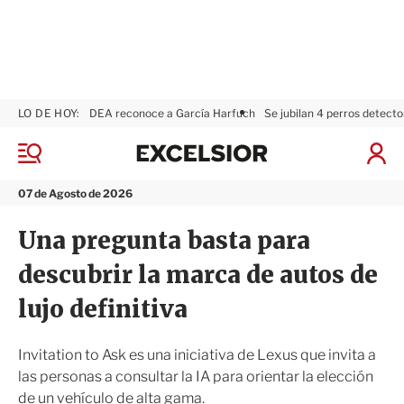
LO DE HOY:
DEA reconoce a García Harfuch
Se jubilan 4 perros detecto
E
x
M
I
c
e
n
n
e
i
07 de Agosto de 2026
ú
l
c
s
i
Una pregunta basta para
i
a
o
r
descubrir la marca de autos de
r
S
e
lujo definitiva
s
i
ó
Invitation to Ask es una iniciativa de Lexus que invita a
n
las personas a consultar la IA para orientar la elección
de un vehículo de alta gama.