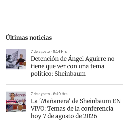
d
e
c
o
Últimas noticias
m
p
7 de agosto - 9:14 Hrs
a
Detención de Ángel Aguirre no
r
tiene que ver con una tema
t
político: Sheinbaum
i
r
7 de agosto - 8:40 Hrs
La 'Mañanera' de Sheinbaum EN
VIVO: Temas de la conferencia
hoy 7 de agosto de 2026