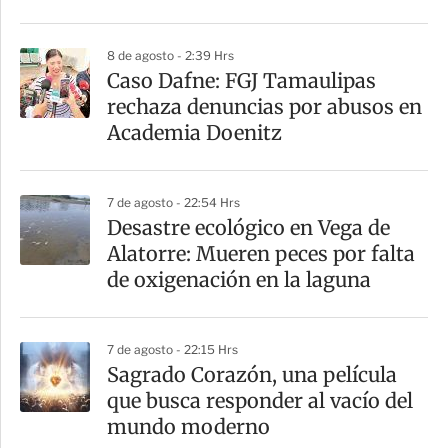
t
i
8 de agosto - 2:39 Hrs
r
Caso Dafne: FGJ Tamaulipas
rechaza denuncias por abusos en
Academia Doenitz
7 de agosto - 22:54 Hrs
Desastre ecológico en Vega de
Alatorre: Mueren peces por falta
de oxigenación en la laguna
7 de agosto - 22:15 Hrs
Sagrado Corazón, una película
que busca responder al vacío del
mundo moderno