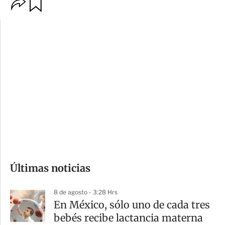
O
G
p
u
c
a
i
r
o
d
n
a
e
r
s
d
e
c
o
Últimas noticias
m
p
8 de agosto - 3:28 Hrs
a
En México, sólo uno de cada tres
r
bebés recibe lactancia materna