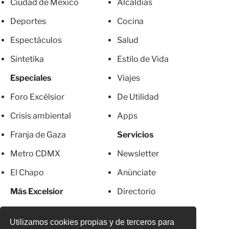
Ciudad de México
Alcaldías
Deportes
Cocina
Espectáculos
Salud
Sintetika
Estilo de Vida
Especiales
Viajes
Foro Excélsior
De Utilidad
Crisis ambiental
Apps
Franja de Gaza
Servicios
Metro CDMX
Newsletter
El Chapo
Anúnciate
Más Excelsior
Directorio
Mujeres
Suscripciones
Utilizamos cookies propias y de terceros para