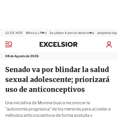
LO DE HOY:
México y Perú
Se jubilan 4 perros detectores
Jalapeños baj
E
x
M
I
c
e
n
n
e
i
08 de Agosto de 2026
ú
l
c
s
i
Senado va por blindar la salud
i
a
o
r
sexual adolescente; priorizará
r
S
e
uso de anticonceptivos
s
i
ó
Una iniciativa de Morena busca reconocer la
n
"autonomía progresiva" de los menores para acceder a
métodos anticonceptivos de forma gratuita y