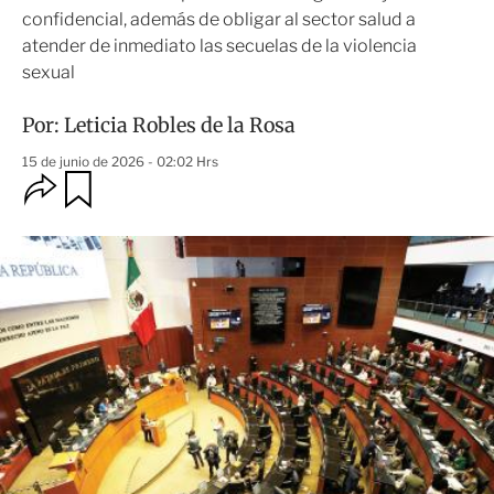
confidencial, además de obligar al sector salud a
atender de inmediato las secuelas de la violencia
sexual
Por:
Leticia Robles de la Rosa
15 de junio de 2026 - 02:02 Hrs
O
G
u
p
a
c
r
i
d
o
a
n
r
e
s
d
e
c
o
m
p
a