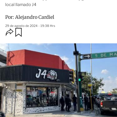
local llamado J4
Por:
Alejandro Cardiel
29 de agosto de 2024 - 19:38 Hrs
O
G
u
p
a
c
r
i
d
o
a
n
r
e
s
d
e
c
o
m
p
a
r
t
i