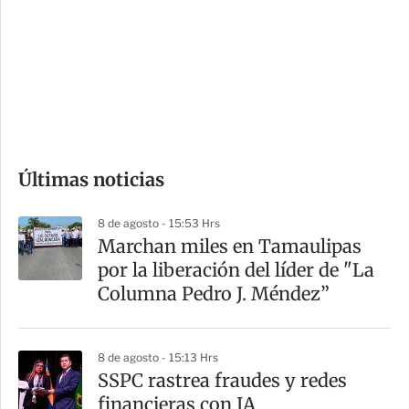
n
a
e
r
s
d
e
c
o
Últimas noticias
m
p
8 de agosto - 15:53 Hrs
a
Marchan miles en Tamaulipas
r
por la liberación del líder de "La
t
Columna Pedro J. Méndez”
i
r
8 de agosto - 15:13 Hrs
SSPC rastrea fraudes y redes
financieras con IA