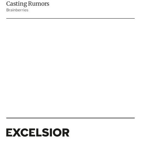
Excelsior
Excelsior