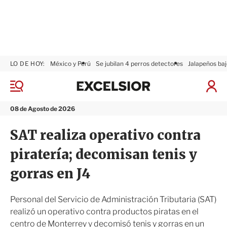
LO DE HOY:
México y Perú
Se jubilan 4 perros detectores
Jalapeños baj
E
x
M
I
c
e
n
n
e
i
08 de Agosto de 2026
ú
l
c
s
i
SAT realiza operativo contra
i
a
o
r
piratería; decomisan tenis y
r
S
e
gorras en J4
s
i
ó
Personal del Servicio de Administración Tributaria (SAT)
n
realizó un operativo contra productos piratas en el
centro de Monterrey y decomisó tenis y gorras en un