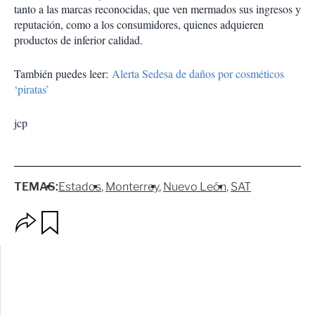
tanto a las marcas reconocidas, que ven mermados sus ingresos y
reputación, como a los consumidores, quienes adquieren
productos de inferior calidad.
También puedes leer:
Alerta Sedesa de daños por cosméticos
‘piratas’
jcp
TEMAS:
Estados
Monterrey
Nuevo León
SAT
O
G
p
u
c
a
i
r
o
d