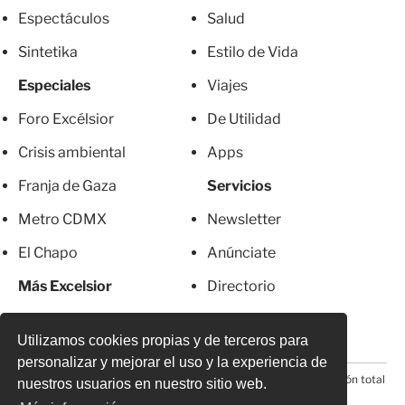
Espectáculos
Salud
Sintetika
Estilo de Vida
Especiales
Viajes
Foro Excélsior
De Utilidad
Crisis ambiental
Apps
Franja de Gaza
Servicios
Metro CDMX
Newsletter
El Chapo
Anúnciate
Más Excelsior
Directorio
Mujeres
Suscripciones
Utilizamos cookies propias y de terceros para
personalizar y mejorar el uso y la experiencia de
© 2026 Todos los derechos reservados. Prohibida la reproducción total
nuestros usuarios en nuestro sitio web.
o parcial, incluyendo cualquier medio electrónico*