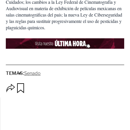
Cuidados; los cambios a la Ley Federal de Cinematografía y
Audiovisual en materia de exhibición de películas mexicanas en
salas cinematográficas del país; la nueva Ley de Ciberseguridad
y las reglas para sustituir progresivamente el uso de pesticidas y
plaguicidas químicos.
TEMAS:
Senado
O
G
p
u
c
a
i
r
o
d
n
a