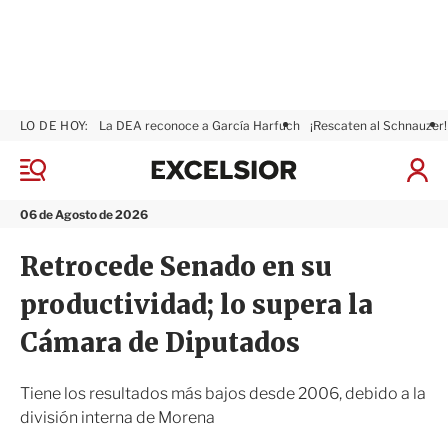
LO DE HOY:
La DEA reconoce a García Harfuch
¡Rescaten al Schnauzer!
E
x
M
I
c
e
n
n
e
i
06 de Agosto de 2026
ú
l
c
s
i
Retrocede Senado en su
i
a
o
r
productividad; lo supera la
r
S
e
Cámara de Diputados
s
i
ó
Tiene los resultados más bajos desde 2006, debido a la
n
división interna de Morena