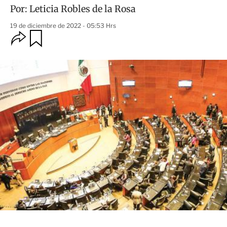
Por:
Leticia Robles de la Rosa
19 de diciembre de 2022 - 05:53 Hrs
O
G
u
p
a
c
r
i
d
o
a
n
r
e
s
d
e
c
o
m
p
a
r
t
i
r