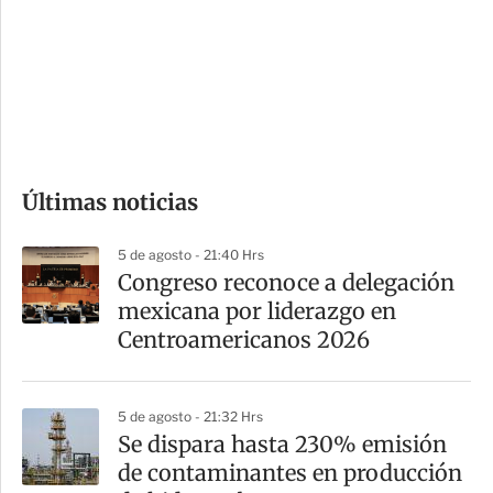
e
r
s
d
e
c
o
Últimas noticias
m
p
5 de agosto - 21:40 Hrs
a
Congreso reconoce a delegación
r
mexicana por liderazgo en
t
Centroamericanos 2026
i
r
5 de agosto - 21:32 Hrs
Se dispara hasta 230% emisión
de contaminantes en producción