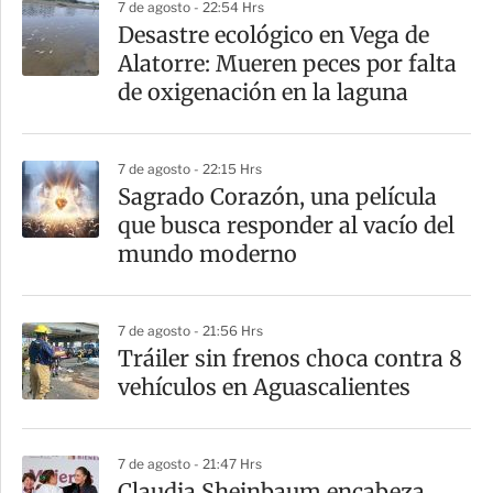
7 de agosto - 22:54 Hrs
a
Desastre ecológico en Vega de
r
Alatorre: Mueren peces por falta
t
de oxigenación en la laguna
i
r
7 de agosto - 22:15 Hrs
Sagrado Corazón, una película
que busca responder al vacío del
mundo moderno
7 de agosto - 21:56 Hrs
Tráiler sin frenos choca contra 8
vehículos en Aguascalientes
7 de agosto - 21:47 Hrs
Claudia Sheinbaum encabeza