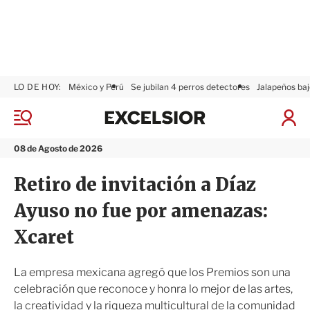
LO DE HOY:
México y Perú
Se jubilan 4 perros detectores
Jalapeños baj
E
x
M
I
c
e
n
n
e
i
08 de Agosto de 2026
ú
l
c
s
i
Retiro de invitación a Díaz
i
a
o
r
Ayuso no fue por amenazas:
r
S
e
Xcaret
s
i
ó
La empresa mexicana agregó que los Premios son una
n
celebración que reconoce y honra lo mejor de las artes,
la creatividad y la riqueza multicultural de la comunidad