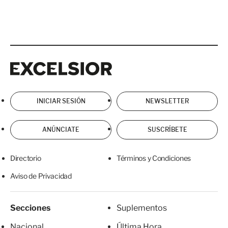
Excelsior
Excelsior
INICIAR SESIÓN
NEWSLETTER
ANÚNCIATE
SUSCRÍBETE
Directorio
Términos y Condiciones
Aviso de Privacidad
Secciones
Suplementos
Nacional
Última Hora