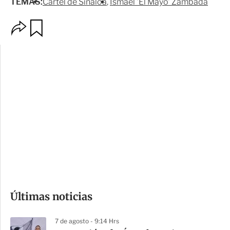
TEMAS:
Cártel de Sinaloa
Ismael 'El Mayo' Zambada
O
G
p
u
c
a
i
r
o
d
n
a
e
r
s
d
e
c
o
Últimas noticias
m
p
7 de agosto - 9:14 Hrs
a