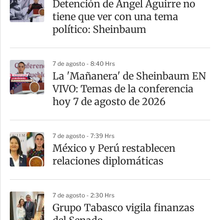
Detención de Ángel Aguirre no
r
tiene que ver con una tema
t
político: Sheinbaum
i
r
7 de agosto - 8:40 Hrs
La 'Mañanera' de Sheinbaum EN
VIVO: Temas de la conferencia
hoy 7 de agosto de 2026
7 de agosto - 7:39 Hrs
México y Perú restablecen
relaciones diplomáticas
7 de agosto - 2:30 Hrs
Grupo Tabasco vigila finanzas