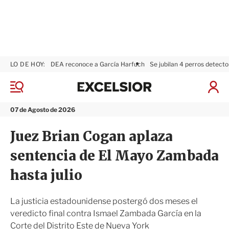
LO DE HOY:
DEA reconoce a García Harfuch
Se jubilan 4 perros detecto
E
x
M
I
c
e
n
n
e
i
07 de Agosto de 2026
ú
l
c
s
i
Juez Brian Cogan aplaza
i
a
o
r
sentencia de El Mayo Zambada
r
S
e
hasta julio
s
i
ó
La justicia estadounidense postergó dos meses el
n
veredicto final contra Ismael Zambada García en la
Corte del Distrito Este de Nueva York