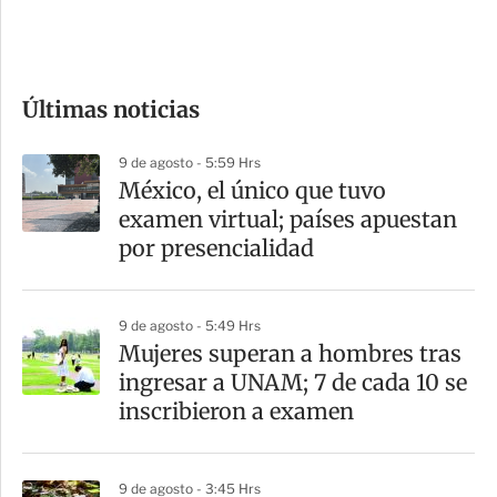
e
c
o
Últimas noticias
m
p
9 de agosto - 5:59 Hrs
a
México, el único que tuvo
r
examen virtual; países apuestan
t
por presencialidad
i
r
9 de agosto - 5:49 Hrs
Mujeres superan a hombres tras
ingresar a UNAM; 7 de cada 10 se
inscribieron a examen
9 de agosto - 3:45 Hrs