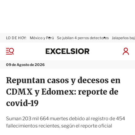
LO DE HOY:
México y Perú
Se jubilan 4 perros detectores
Jalapeños baj
E
x
M
I
c
e
n
n
e
i
09 de Agosto de 2026
ú
l
c
s
i
Repuntan casos y decesos en
i
a
o
r
CDMX y Edomex: reporte de
r
S
e
covid-19
s
i
ó
Suman 203 mil 664 muertes debido al registro de 454
n
fallecimientos recientes, según el reporte oficial