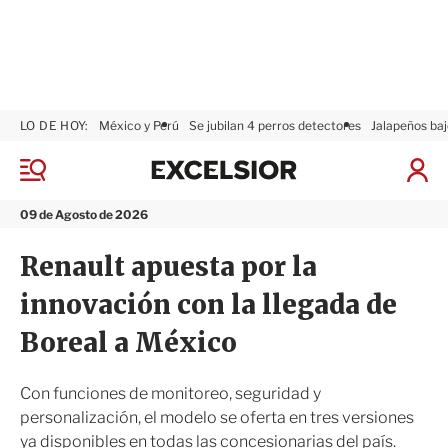
LO DE HOY:
México y Perú
Se jubilan 4 perros detectores
Jalapeños baj
E
x
M
I
c
e
n
n
e
i
09 de Agosto de 2026
ú
l
c
s
i
Renault apuesta por la
i
a
o
r
innovación con la llegada de
r
S
e
Boreal a México
s
i
ó
Con funciones de monitoreo, seguridad y
n
personalización, el modelo se oferta en tres versiones
ya disponibles en todas las concesionarias del país.