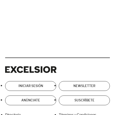
Excelsior
Excelsior
INICIAR SESIÓN
NEWSLETTER
ANÚNCIATE
SUSCRÍBETE
Directorio
Términos y Condiciones