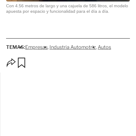
Con 4.56 metros de largo y una cajuela de 586 litros, el modelo
apuesta por espacio y funcionalidad para el día a día.
TEMAS:
Empresas
Industria Automotriz
Autos
O
G
p
u
c
a
i
r
o
d
n
a
e
r
s
d