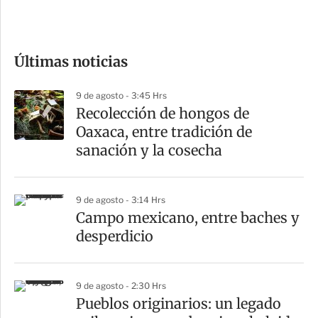
e
c
o
Últimas noticias
m
p
9 de agosto - 3:45 Hrs
a
Recolección de hongos de
r
Oaxaca, entre tradición de
t
sanación y la cosecha
i
r
9 de agosto - 3:14 Hrs
Campo mexicano, entre baches y
desperdicio
9 de agosto - 2:30 Hrs
Pueblos originarios: un legado