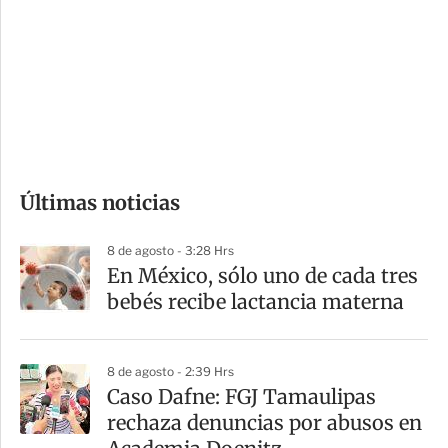
n
a
e
r
s
d
e
c
o
Últimas noticias
m
p
8 de agosto - 3:28 Hrs
a
En México, sólo uno de cada tres
r
bebés recibe lactancia materna
t
i
8 de agosto - 2:39 Hrs
r
Caso Dafne: FGJ Tamaulipas
rechaza denuncias por abusos en