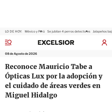
LO DE HOY:
México y Perú
Se jubilan 4 perros detectores
Jalapeños baj
E
x
M
I
c
e
n
n
e
i
08 de Agosto de 2026
ú
l
c
s
i
Reconoce Mauricio Tabe a
i
a
o
r
Ópticas Lux por la adopción y
r
S
e
el cuidado de áreas verdes en
s
i
Miguel Hidalgo
ó
n