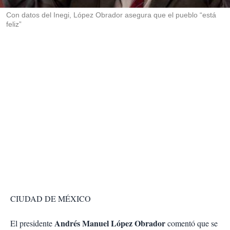
r
Con datos del Inegi, López Obrador asegura que el pueblo “está
feliz”
CIUDAD DE MÉXICO
Andrés Manuel López Obrador
El presidente
comentó que se