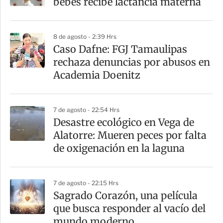
bebés recibe lactancia materna
t
i
8 de agosto - 2:39 Hrs
r
Caso Dafne: FGJ Tamaulipas
rechaza denuncias por abusos en
Academia Doenitz
7 de agosto - 22:54 Hrs
Desastre ecológico en Vega de
Alatorre: Mueren peces por falta
de oxigenación en la laguna
7 de agosto - 22:15 Hrs
Sagrado Corazón, una película
que busca responder al vacío del
mundo moderno