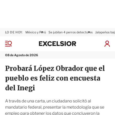
LO DE HOY:
México y Perú
Se jubilan 4 perros detectores
Jalapeños baj
E
x
M
I
c
e
n
n
e
i
08 de Agosto de 2026
ú
l
c
s
i
Probará López Obrador que el
i
a
o
r
pueblo es feliz con encuesta
r
S
e
del Inegi
s
i
ó
A través de una carta, un ciudadano solicitó al
n
mandatario federal, presentar la metodología que se
empleo para obtener los datos que concluyeron la