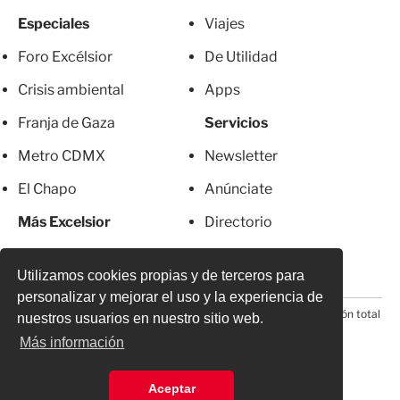
Especiales
Viajes
Foro Excélsior
De Utilidad
Crisis ambiental
Apps
Franja de Gaza
Servicios
Metro CDMX
Newsletter
El Chapo
Anúnciate
Más Excelsior
Directorio
Mujeres
Suscripciones
Utilizamos cookies propias y de terceros para
personalizar y mejorar el uso y la experiencia de
© 2026 Todos los derechos reservados. Prohibida la reproducción total
nuestros usuarios en nuestro sitio web.
o parcial, incluyendo cualquier medio electrónico*
Más información
Aceptar