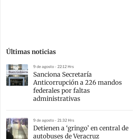
e
r
s
d
e
c
o
Últimas noticias
m
p
9 de agosto - 22:12 Hrs
a
Sanciona Secretaría
r
Anticorrupción a 226 mandos
t
federales por faltas
i
administrativas
r
9 de agosto - 21:32 Hrs
Detienen a ‘gringo’ en central de
autobuses de Veracruz