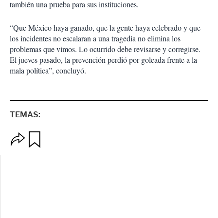
también una prueba para sus instituciones.
“Que México haya ganado, que la gente haya celebrado y que
los incidentes no escalaran a una tragedia no elimina los
problemas que vimos. Lo ocurrido debe revisarse y corregirse.
El jueves pasado, la prevención perdió por goleada frente a la
mala política”, concluyó.
TEMAS:
O
G
p
u
c
a
i
r
o
d
n
a