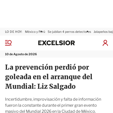
LO DE HOY:
México y Perú
Se jubilan 4 perros detectores
Jalapeños baj
E
x
M
I
c
e
n
n
e
i
10 de Agosto de 2026
ú
l
c
s
i
La prevención perdió por
i
a
o
r
goleada en el arranque del
r
S
e
Mundial: Liz Salgado
s
i
ó
Incertidumbre, improvisación y falta de información
n
fueron la constante durante el primer gran evento
masivo del Mundial 2026 en la Ciudad de México.