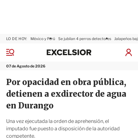
LO DE HOY:
México y Perú
Se jubilan 4 perros detectores
Jalapeños baj
E
x
M
I
c
e
n
n
e
i
07 de Agosto de 2026
ú
l
c
s
i
Por opacidad en obra pública,
i
a
o
r
detienen a exdirector de agua
r
S
e
en Durango
s
i
ó
Una vez ejecutada la orden de aprehensión, el
n
imputado fue puesto a disposición de la autoridad
competente.