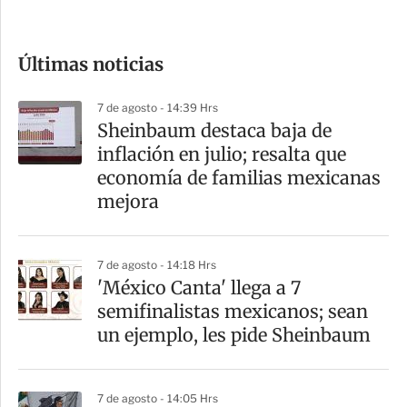
c
o
Últimas noticias
m
p
7 de agosto - 14:39 Hrs
a
Sheinbaum destaca baja de
r
inflación en julio; resalta que
t
economía de familias mexicanas
i
mejora
r
7 de agosto - 14:18 Hrs
'México Canta' llega a 7
semifinalistas mexicanos; sean
un ejemplo, les pide Sheinbaum
7 de agosto - 14:05 Hrs