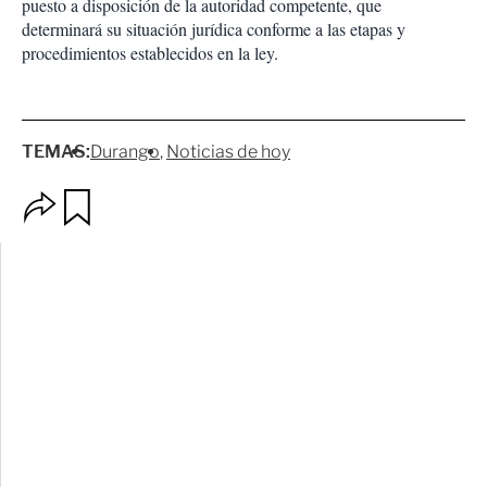
puesto a disposición de la autoridad competente, que
determinará su situación jurídica conforme a las etapas y
procedimientos establecidos en la ley.
TEMAS:
Durango
Noticias de hoy
O
G
p
u
c
a
i
r
o
d
n
a
e
r
s
d
e