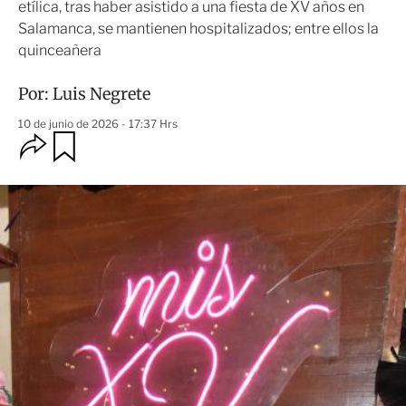
etílica, tras haber asistido a una fiesta de XV años en
Salamanca, se mantienen hospitalizados; entre ellos la
quinceañera
Por:
Luis Negrete
10 de junio de 2026 - 17:37 Hrs
O
G
u
p
a
c
r
i
d
o
a
n
r
e
s
d
e
c
o
m
p
a
r