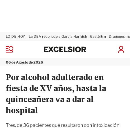
LO DE HOY:
La DEA reconoce a García Harfuch
Gastélum
Dragones m
E
x
M
I
c
e
n
n
e
i
06 de Agosto de 2026
ú
l
c
s
i
Por alcohol adulterado en
i
a
o
r
fiesta de XV años, hasta la
r
S
e
quinceañera va a dar al
s
i
hospital
ó
n
Tres, de 36 pacientes que resultaron con intoxicación