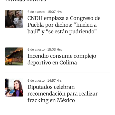
m
p
6 de agosto - 15:07 Hrs
a
CNDH emplaza a Congreso de
r
Puebla por dichos: “huelen a
t
baúl” y “se están pudriendo”
i
r
6 de agosto - 15:03 Hrs
Incendio consume complejo
deportivo en Colima
6 de agosto - 14:57 Hrs
Diputados celebran
recomendación para realizar
fracking en México