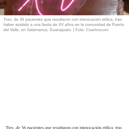
t
i
r
Tres, de 36 pacientes que resultaron con intoxicación etílica, tras
haber asistido a una fiesta de XV años en la comunidad de Puerto
del Valle, en Salamanca, Guanajuato.
Foto: Cuartoscuro
Tres, de 36 pacientes que resultaron con intoxicación etílica, tras