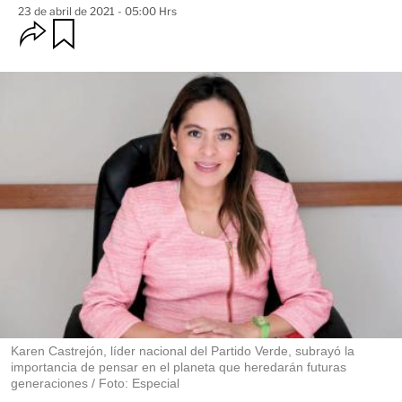
23 de abril de 2021 - 05:00 Hrs
O
G
u
p
a
c
r
i
d
o
a
n
r
e
s
d
e
c
o
m
p
a
r
t
i
r
Karen Castrejón, líder nacional del Partido Verde, subrayó la
importancia de pensar en el planeta que heredarán futuras
generaciones / Foto: Especial