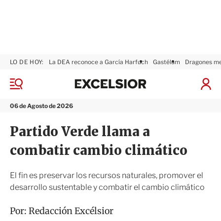
LO DE HOY:
La DEA reconoce a García Harfuch
Gastélum
Dragones m
E
x
M
I
c
e
n
n
e
i
06 de Agosto de 2026
ú
l
c
s
i
Partido Verde llama a
i
a
o
r
combatir cambio climático
r
S
e
s
El fin es preservar los recursos naturales, promover el
i
desarrollo sustentable y combatir el cambio climático
ó
n
Por:
Redacción Excélsior