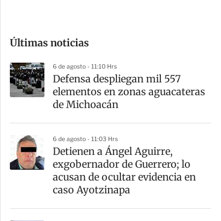
e
c
o
Últimas noticias
m
p
6 de agosto - 11:10 Hrs
a
Defensa despliegan mil 557
r
elementos en zonas aguacateras
t
de Michoacán
i
r
6 de agosto - 11:03 Hrs
Detienen a Ángel Aguirre,
exgobernador de Guerrero; lo
acusan de ocultar evidencia en
caso Ayotzinapa