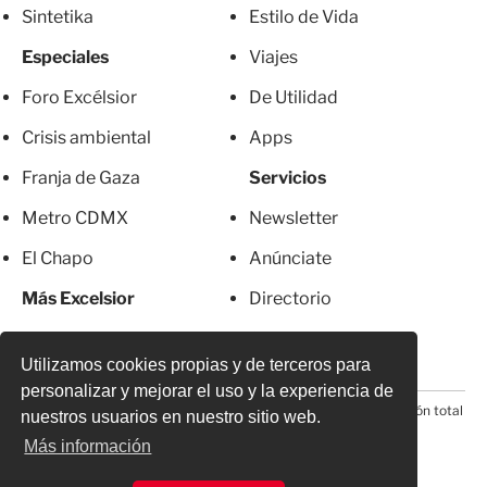
Sintetika
Estilo de Vida
Especiales
Viajes
Foro Excélsior
De Utilidad
Crisis ambiental
Apps
Franja de Gaza
Servicios
Metro CDMX
Newsletter
El Chapo
Anúnciate
Más Excelsior
Directorio
Mujeres
Suscripciones
Utilizamos cookies propias y de terceros para
personalizar y mejorar el uso y la experiencia de
© 2026 Todos los derechos reservados. Prohibida la reproducción total
nuestros usuarios en nuestro sitio web.
o parcial, incluyendo cualquier medio electrónico*
Más información