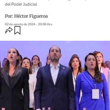
del Poder Judicial.
Por:
Héctor Figueroa
02 de agosto de 2024 - 20:08 Hrs
O
G
u
p
a
c
r
i
d
o
a
n
r
e
s
d
e
c
o
m
p
a
r
t
i