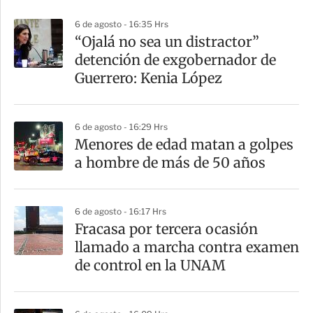
p
6 de agosto - 16:35 Hrs
a
“Ojalá no sea un distractor”
r
detención de exgobernador de
t
Guerrero: Kenia López
i
r
6 de agosto - 16:29 Hrs
Menores de edad matan a golpes
a hombre de más de 50 años
6 de agosto - 16:17 Hrs
Fracasa por tercera ocasión
llamado a marcha contra examen
de control en la UNAM