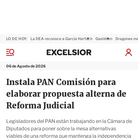
LO DE HOY:
La DEA reconoce a García Harfuch
Gastélum
Dragones m
E
x
M
I
c
e
n
n
e
i
06 de Agosto de 2026
ú
l
c
s
i
Instala PAN Comisión para
i
a
o
r
elaborar propuesta alterna de
r
S
e
Reforma Judicial
s
i
ó
Legisladores del PAN están trabajando en la Cámara de
n
Diputados para poner sobre la mesa alternativas
viables de una reforma que mantenga la independencia