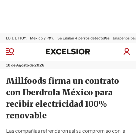
LO DE HOY:
México y Perú
Se jubilan 4 perros detectores
Jalapeños baj
E
x
M
I
c
e
n
n
e
i
10 de Agosto de 2026
ú
l
c
s
i
Millfoods firma un contrato
i
a
o
r
con Iberdrola México para
r
S
e
recibir electricidad 100%
s
i
renovable
ó
n
Las compañías refrendaron así su compromiso con la