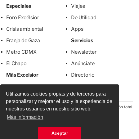
Especiales
Viajes
Foro Excélsior
De Utilidad
Crisis ambiental
Apps
Franja de Gaza
Servicios
Metro CDMX
Newsletter
El Chapo
Anúnciate
Más Excelsior
Directorio
Mujeres
Suscripciones
Utilizamos cookies propias y de terceros para
personalizar y mejorar el uso y la experiencia de
© 2026 Todos los derechos reservados. Prohibida la reproducción total
nuestros usuarios en nuestro sitio web.
o parcial, incluyendo cualquier medio electrónico*
Más información
Aceptar