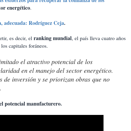
us esfuerzos para recuperar la confianza de los
tor energético
.
a, adecuada: Rodríguez Ceja
.
ranking mundial
tir, es decir, el
, el país lleva cuatro años
 los capitales foráneos.
imitado el atractivo potencial de los
 claridad en el manejo del sector energético.
s de inversión y se priorizan obras que no
.
 el potencial manufacturero.