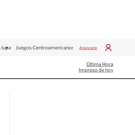
 lupa
Juegos Centroamericanos
Anúnciate
I
n
i
Última Hora
c
Impreso de hoy
i
a
r
S
e
s
i
ó
n