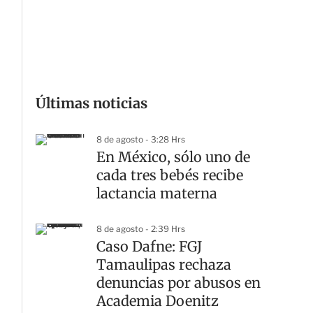
G
Últimas noticias
8 de agosto - 3:28 Hrs
En México, sólo uno de
cada tres bebés recibe
lactancia materna
8 de agosto - 2:39 Hrs
Caso Dafne: FGJ
Tamaulipas rechaza
denuncias por abusos en
Academia Doenitz