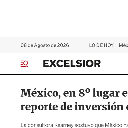
08 de Agosto de 2026
LO DE HOY:
Méxi
E
x
M
c
e
e
n
l
ú
s
México, en 8º lugar 
i
o
reporte de inversión
r
La consultora Kearney sostuvo que México h