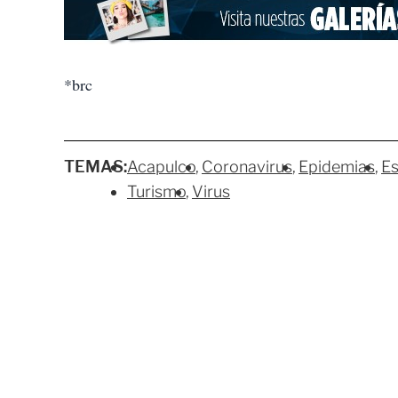
*brc
TEMAS:
Acapulco
Coronavirus
Epidemias
E
Turismo
Virus