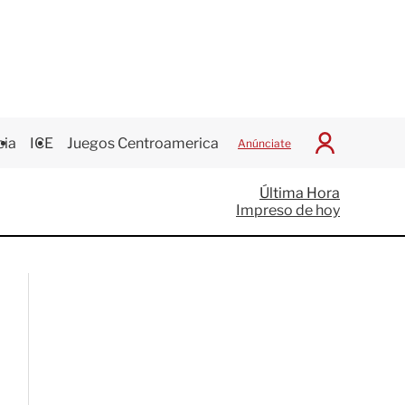
cia
ICE
Juegos Centroamericanos
Anúnciate
I
n
i
Última Hora
c
Impreso de hoy
i
a
r
S
e
s
i
ó
n