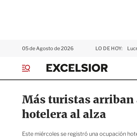
05 de Agosto de 2026
LO DE HOY:
Luc
E
x
M
c
e
e
n
l
ú
s
Más turistas arriban
i
o
hotelera al alza
r
Este miércoles se registró una ocupación hot