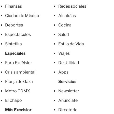
Finanzas
Redes sociales
Ciudad de México
Alcaldías
Deportes
Cocina
Espectáculos
Salud
Sintetika
Estilo de Vida
Especiales
Viajes
Foro Excélsior
De Utilidad
Crisis ambiental
Apps
Franja de Gaza
Servicios
Metro CDMX
Newsletter
El Chapo
Anúnciate
Más Excelsior
Directorio