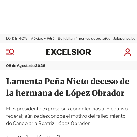
LO DE HOY:
México y Perú
Se jubilan 4 perros detectores
Jalapeños baj
E
x
M
I
c
e
n
n
e
i
08 de Agosto de 2026
ú
l
c
s
i
Lamenta Peña Nieto deceso de
i
a
o
r
la hermana de López Obrador
r
S
e
s
El expresidente expresa sus condolencias al Ejecutivo
i
federal; aún se desconoce el motivo del fallecimiento
ó
de Candelaria Beatriz López Obrador
n