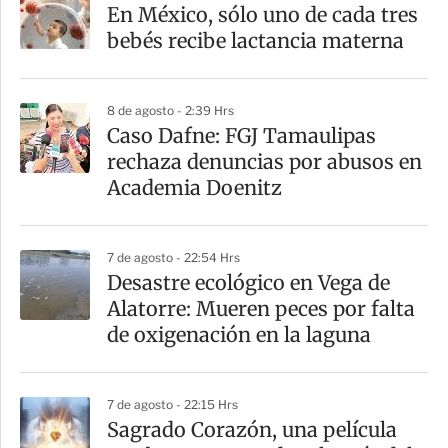
a
En México, sólo uno de cada tres
r
bebés recibe lactancia materna
t
i
8 de agosto - 2:39 Hrs
r
Caso Dafne: FGJ Tamaulipas
rechaza denuncias por abusos en
Academia Doenitz
7 de agosto - 22:54 Hrs
Desastre ecológico en Vega de
Alatorre: Mueren peces por falta
de oxigenación en la laguna
7 de agosto - 22:15 Hrs
Sagrado Corazón, una película