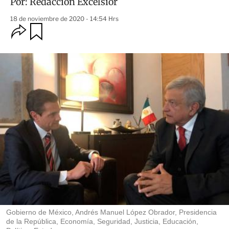
Por:
Redacción Excélsior
18 de noviembre de 2020 - 14:54 Hrs
O
G
u
p
a
c
r
i
d
o
a
n
r
e
s
d
e
c
o
m
p
a
r
t
i
r
Gobierno de México, Andrés Manuel López Obrador, Presidencia
de la República, Economía, Seguridad, Justicia, Educación,