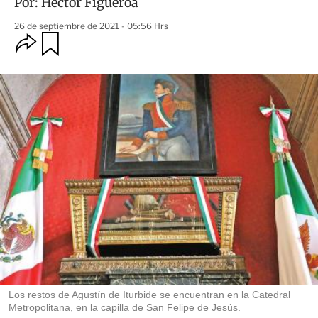
Por:
Héctor Figueroa
26 de septiembre de 2021 - 05:56 Hrs
O
G
u
p
a
c
r
i
d
o
a
n
r
e
s
d
e
c
o
m
p
a
r
t
i
r
Los restos de Agustín de Iturbide se encuentran en la Catedral
Metropolitana, en la capilla de San Felipe de Jesús.