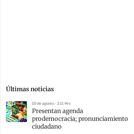
c
a
i
r
o
d
n
a
e
r
s
d
e
c
o
Últimas noticias
m
p
10 de agosto - 2:11 Hrs
a
Presentan agenda
r
prodemocracia; pronunciamiento
t
ciudadano
i