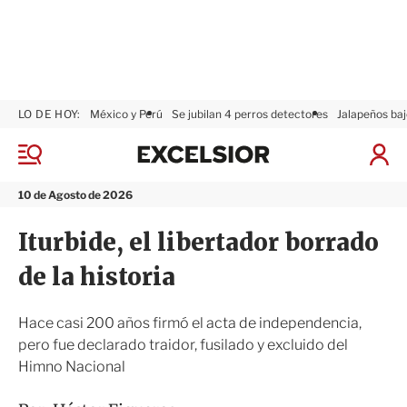
LO DE HOY:
México y Perú
Se jubilan 4 perros detectores
Jalapeños baj
E
x
M
I
c
e
n
n
e
i
10 de Agosto de 2026
ú
l
c
s
i
Iturbide, el libertador borrado
i
a
o
r
de la historia
r
S
e
s
Hace casi 200 años firmó el acta de independencia,
i
pero fue declarado traidor, fusilado y excluido del
ó
Himno Nacional
n