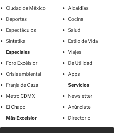
Ciudad de México
Alcaldías
Deportes
Cocina
Espectáculos
Salud
Sintetika
Estilo de Vida
Especiales
Viajes
Foro Excélsior
De Utilidad
Crisis ambiental
Apps
Franja de Gaza
Servicios
Metro CDMX
Newsletter
El Chapo
Anúnciate
Más Excelsior
Directorio
Mujeres
Suscripciones