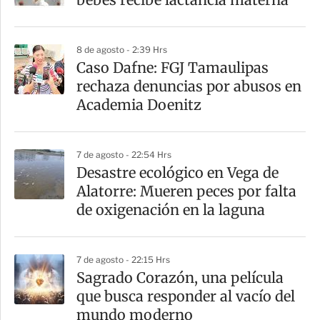
t
i
8 de agosto - 2:39 Hrs
r
Caso Dafne: FGJ Tamaulipas
rechaza denuncias por abusos en
Academia Doenitz
7 de agosto - 22:54 Hrs
Desastre ecológico en Vega de
Alatorre: Mueren peces por falta
de oxigenación en la laguna
7 de agosto - 22:15 Hrs
Sagrado Corazón, una película
que busca responder al vacío del
mundo moderno