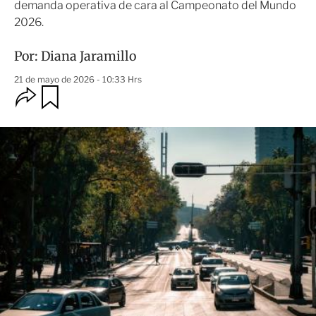
demanda operativa de cara al Campeonato del Mundo
2026.
Por:
Diana Jaramillo
21 de mayo de 2026 - 10:33 Hrs
O
G
u
p
a
c
r
i
d
o
a
n
r
e
s
d
e
c
o
m
p
a
r
t