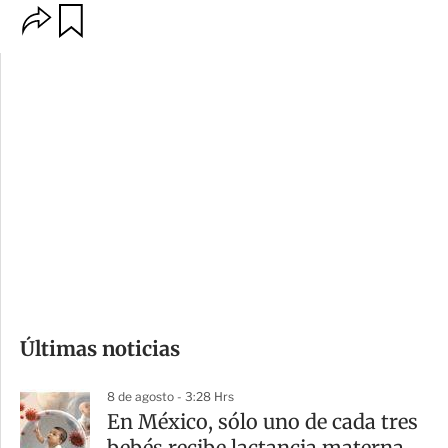
O
G
p
u
c
a
i
r
o
d
n
a
e
r
s
d
e
c
o
Últimas noticias
m
p
8 de agosto - 3:28 Hrs
a
En México, sólo uno de cada tres
r
bebés recibe lactancia materna