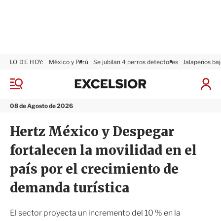
LO DE HOY:
México y Perú
Se jubilan 4 perros detectores
Jalapeños baj
E
x
M
I
c
e
n
n
e
i
08 de Agosto de 2026
ú
l
c
s
i
Hertz México y Despegar
i
a
o
r
fortalecen la movilidad en el
r
S
e
país por el crecimiento de
s
i
demanda turística
ó
n
El sector proyecta un incremento del 10 % en la