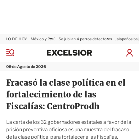
LO DE HOY:
México y Perú
Se jubilan 4 perros detectores
Jalapeños baj
E
x
M
I
c
e
n
n
e
i
09 de Agosto de 2026
ú
l
c
s
i
Fracasó la clase política en el
i
a
o
r
fortalecimiento de las
r
S
e
Fiscalías: CentroProdh
s
i
ó
La carta de los 32 gobernadores estatales a favor de la
n
prisión preventiva oficiosa es una muestra del fracaso
de la clase política, para fortalecer a las Fiscalías,