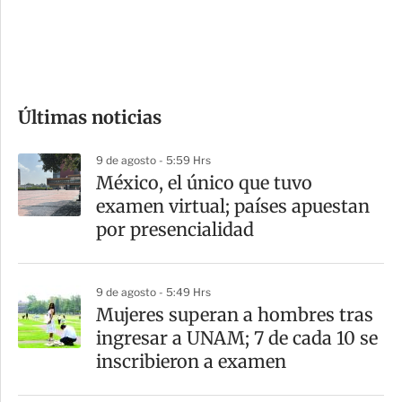
d
e
c
o
Últimas noticias
m
p
9 de agosto - 5:59 Hrs
a
México, el único que tuvo
r
examen virtual; países apuestan
t
por presencialidad
i
r
9 de agosto - 5:49 Hrs
Mujeres superan a hombres tras
ingresar a UNAM; 7 de cada 10 se
inscribieron a examen