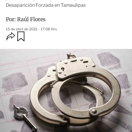
Desaparición Forzada en Tamaulipas
Por:
Raúl Flores
15 de abril de 2021 - 17:08 Hrs
O
G
u
p
a
c
r
i
d
o
a
n
r
e
s
d
e
c
o
m
p
a
r
t
i