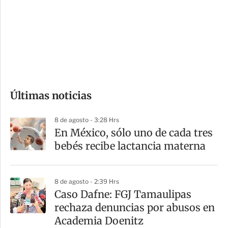
e
r
s
d
e
c
o
Últimas noticias
m
p
8 de agosto - 3:28 Hrs
a
En México, sólo uno de cada tres
r
bebés recibe lactancia materna
t
i
8 de agosto - 2:39 Hrs
r
Caso Dafne: FGJ Tamaulipas
rechaza denuncias por abusos en
Academia Doenitz