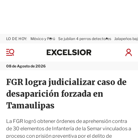
LO DE HOY:
México y Perú
Se jubilan 4 perros detectores
Jalapeños baj
E
x
M
I
c
e
n
n
e
i
08 de Agosto de 2026
ú
l
c
s
i
FGR logra judicializar caso de
i
a
o
r
desaparición forzada en
r
S
e
Tamaulipas
s
i
ó
La FGR logró obtener órdenes de aprehensión contra
n
de 30 elementos de Infantería de la Semar vinculados a
proceso con prisión preventiva por el delito de