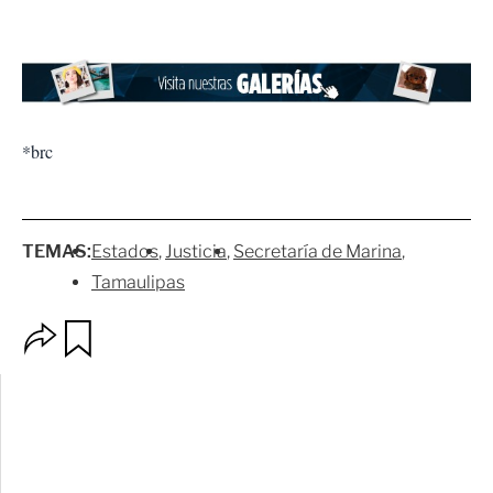
*brc
TEMAS:
Estados
Justicia
Secretaría de Marina
Tamaulipas
O
G
p
u
c
a
i
r
o
d
n
a