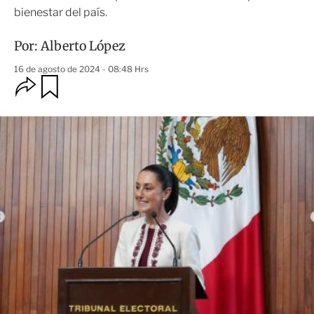
bienestar del país.
Por:
Alberto López
16 de agosto de 2024 - 08:48 Hrs
O
G
u
p
a
c
r
i
d
o
a
n
r
e
s
d
e
c
o
m
p
a
r
t
i