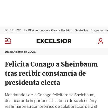
LO DE HOY:
La DEA reconoce a García Harfuch
Gastélum
Dragones m
E
x
M
I
c
e
n
n
e
i
06 de Agosto de 2026
ú
l
c
s
i
Felicita Conago a Sheinbaum
i
a
o
r
tras recibir constancia de
r
S
e
presidenta electa
s
i
ó
Mandatarios de la Conago felicitaron a Sheinbaum,
n
destacaron la importancia histórica de su elección y
reafirmaron su compromiso de colaboración para el