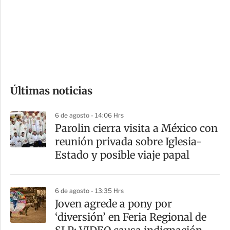
e
r
s
d
e
c
o
Últimas noticias
m
p
6 de agosto - 14:06 Hrs
a
Parolin cierra visita a México con
r
reunión privada sobre Iglesia-
t
Estado y posible viaje papal
i
r
6 de agosto - 13:35 Hrs
Joven agrede a pony por
‘diversión’ en Feria Regional de