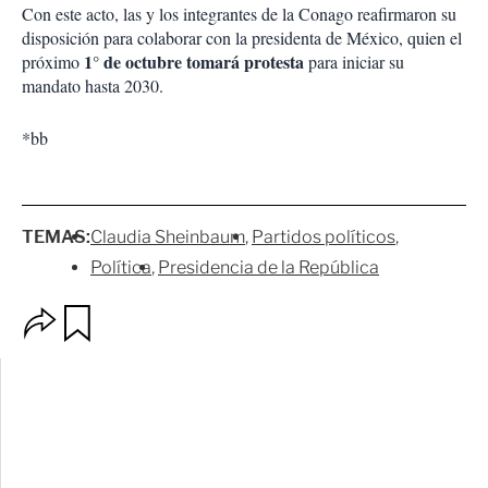
Con este acto, las y los integrantes de la Conago reafirmaron su
disposición para colaborar con la presidenta de México, quien el
1° de octubre tomará protesta
próximo
para iniciar su
mandato hasta 2030.
*bb
TEMAS:
Claudia Sheinbaum
Partidos políticos
Política
Presidencia de la República
O
G
p
u
c
a
i
r
o
d
n
a