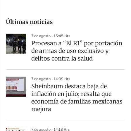
c
o
Últimas noticias
m
p
7 de agosto - 15:45 Hrs
a
Procesan a “El R1” por portación
r
de armas de uso exclusivo y
t
delitos contra la salud
i
r
7 de agosto - 14:39 Hrs
Sheinbaum destaca baja de
inflación en julio; resalta que
economía de familias mexicanas
mejora
7 de agosto - 14:18 Hrs