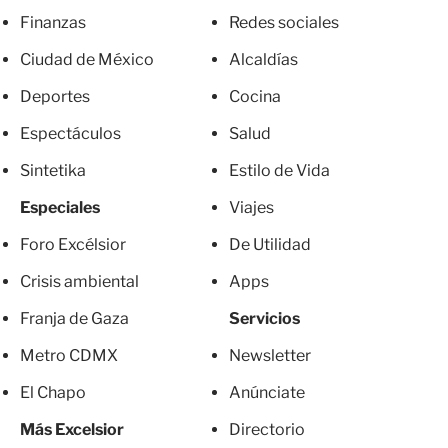
Finanzas
Redes sociales
Ciudad de México
Alcaldías
Deportes
Cocina
Espectáculos
Salud
Sintetika
Estilo de Vida
Especiales
Viajes
Foro Excélsior
De Utilidad
Crisis ambiental
Apps
Franja de Gaza
Servicios
Metro CDMX
Newsletter
El Chapo
Anúnciate
Más Excelsior
Directorio