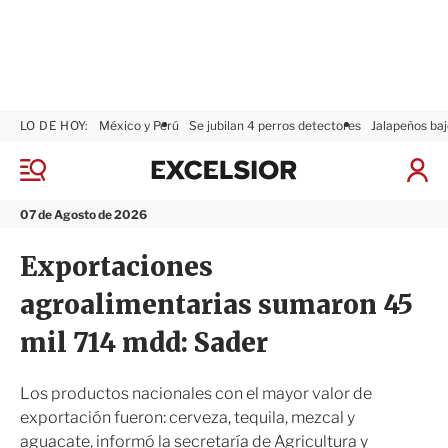
LO DE HOY:
México y Perú
Se jubilan 4 perros detectores
Jalapeños baj
E
x
M
I
c
e
n
n
e
i
07 de Agosto de 2026
ú
l
c
s
i
Exportaciones
i
a
o
r
agroalimentarias sumaron 45
r
S
e
mil 714 mdd: Sader
s
i
ó
Los productos nacionales con el mayor valor de
n
exportación fueron: cerveza, tequila, mezcal y
aguacate, informó la secretaría de Agricultura y