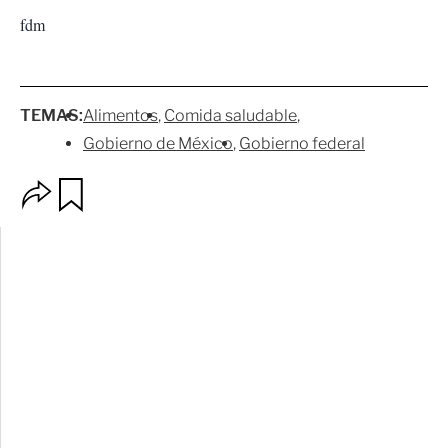
fdm
TEMAS:
Alimentos
Comida saludable
Gobierno de México
Gobierno federal
O
G
p
u
c
a
i
r
o
d
n
a
e
r
s
d
e