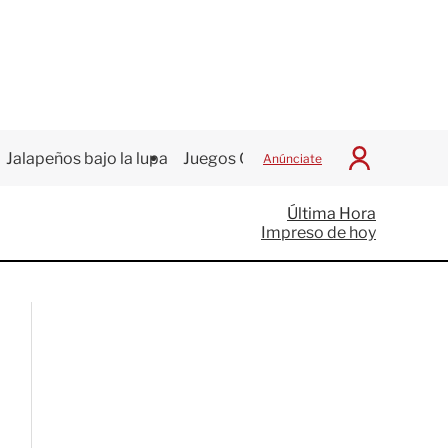
Jalapeños bajo la lupa
Juegos Centroamericanos
Anúnciate
I
n
i
Última Hora
c
Impreso de hoy
i
a
r
S
e
s
i
ó
n