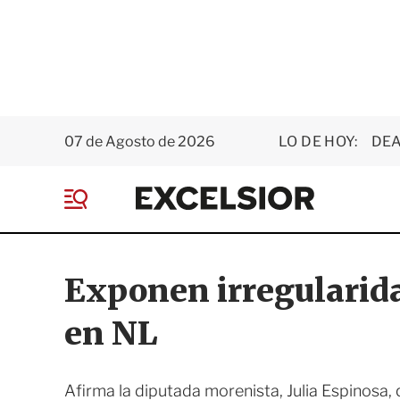
07 de Agosto de 2026
LO DE HOY:
DEA
E
x
M
c
e
e
n
l
ú
s
Exponen irregularida
i
o
en NL
r
Afirma la diputada morenista, Julia Espinosa,