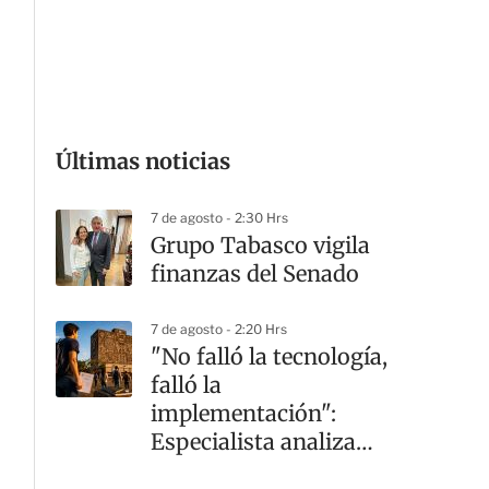
G
Últimas noticias
7 de agosto - 2:30 Hrs
Grupo Tabasco vigila
finanzas del Senado
7 de agosto - 2:20 Hrs
"No falló la tecnología,
falló la
implementación":
Especialista analiza
crisis en la UNAM