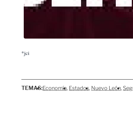
*jci
TEMAS:
Economía
Estados
Nuevo León
Seg