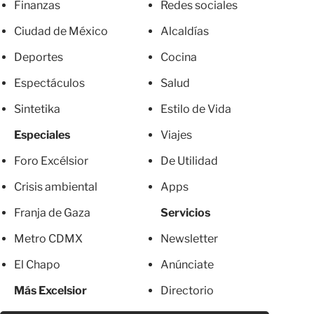
Finanzas
Redes sociales
Ciudad de México
Alcaldías
Deportes
Cocina
Espectáculos
Salud
Sintetika
Estilo de Vida
Especiales
Viajes
Foro Excélsior
De Utilidad
Crisis ambiental
Apps
Franja de Gaza
Servicios
Metro CDMX
Newsletter
El Chapo
Anúnciate
Más Excelsior
Directorio