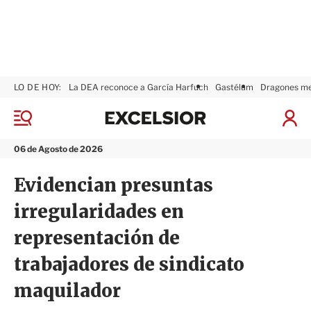
LO DE HOY:
La DEA reconoce a García Harfuch
Gastélum
Dragones m
E
x
M
I
c
e
n
n
e
i
06 de Agosto de 2026
ú
l
c
s
i
Evidencian presuntas
i
a
o
r
irregularidades en
r
S
e
representación de
s
i
trabajadores de sindicato
ó
n
maquilador