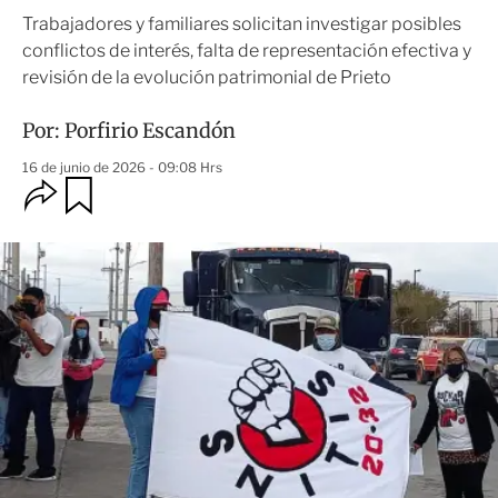
Trabajadores y familiares solicitan investigar posibles
conflictos de interés, falta de representación efectiva y
revisión de la evolución patrimonial de Prieto
Por:
Porfirio Escandón
16 de junio de 2026 - 09:08 Hrs
O
G
u
p
a
c
r
i
d
o
a
n
r
e
s
d
e
c
o
m
p
a