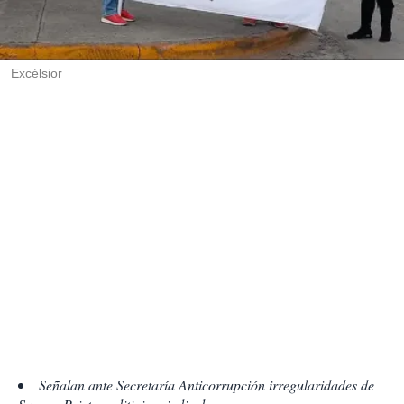
r
t
i
r
Excélsior
Señalan ante Secretaría Anticorrupción irregularidades de