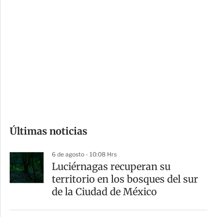
i
r
o
d
n
a
e
r
s
d
e
c
o
Últimas noticias
m
p
6 de agosto - 10:08 Hrs
a
Luciérnagas recuperan su
r
territorio en los bosques del sur
t
de la Ciudad de México
i
r