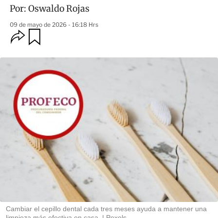
Por:
Oswaldo Rojas
09 de mayo de 2026 - 16:18 Hrs
O
G
u
p
a
c
r
i
d
o
a
n
r
e
s
d
e
c
o
m
p
a
r
t
i
r
Cambiar el cepillo dental cada tres meses ayuda a mantener una
limpieza más efectiva en casa.
Pexels.