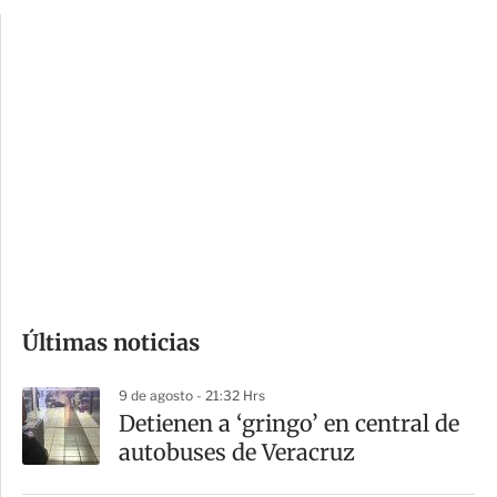
p
u
c
a
i
r
o
d
n
a
e
r
s
d
e
c
o
Últimas noticias
m
p
9 de agosto - 21:32 Hrs
a
Detienen a ‘gringo’ en central de
r
autobuses de Veracruz
t