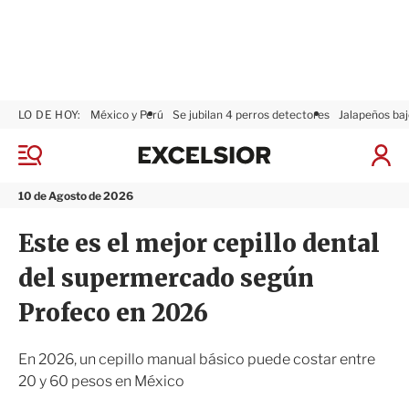
LO DE HOY:
México y Perú
Se jubilan 4 perros detectores
Jalapeños baj
E
x
M
I
c
e
n
n
e
i
10 de Agosto de 2026
ú
l
c
s
i
Este es el mejor cepillo dental
i
a
o
r
del supermercado según
r
S
e
Profeco en 2026
s
i
ó
En 2026, un cepillo manual básico puede costar entre
n
20 y 60 pesos en México