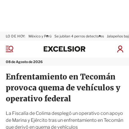
LO DE HOY:
México y Perú
Se jubilan 4 perros detectores
Jalapeños baj
E
x
M
I
c
e
n
n
e
i
08 de Agosto de 2026
ú
l
c
s
i
Enfrentamiento en Tecomán
i
a
o
r
provoca quema de vehículos y
r
S
e
operativo federal
s
i
ó
La Fiscalía de Colima desplegó un operativo con apoyo
n
de Marina y Ejército tras un enfrentamiento en Tecomán
que derivó en quema de vehículos