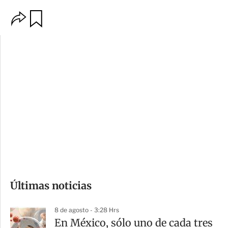
O
G
p
u
c
a
i
r
o
d
n
a
e
r
s
d
e
c
o
Últimas noticias
m
p
8 de agosto - 3:28 Hrs
a
En México, sólo uno de cada tres