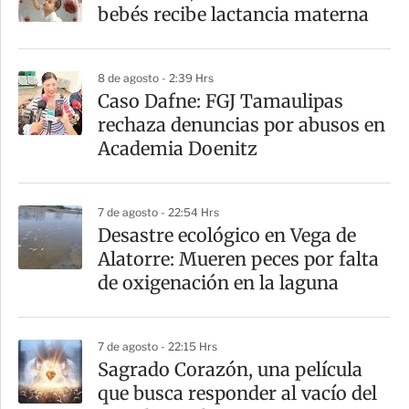
r
bebés recibe lactancia materna
t
i
8 de agosto - 2:39 Hrs
r
Caso Dafne: FGJ Tamaulipas
rechaza denuncias por abusos en
Academia Doenitz
7 de agosto - 22:54 Hrs
Desastre ecológico en Vega de
Alatorre: Mueren peces por falta
de oxigenación en la laguna
7 de agosto - 22:15 Hrs
Sagrado Corazón, una película
que busca responder al vacío del