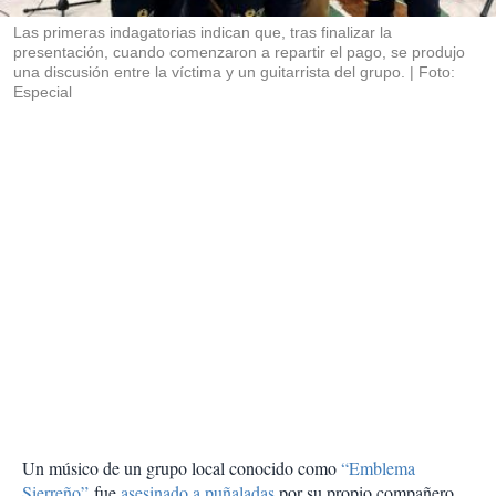
r
Las primeras indagatorias indican que, tras finalizar la
presentación, cuando comenzaron a repartir el pago, se produjo
una discusión entre la víctima y un guitarrista del grupo.
Foto:
Especial
Un músico de un grupo local conocido como
“Emblema
Sierreño”
fue
asesinado a puñaladas
por su propio compañero,