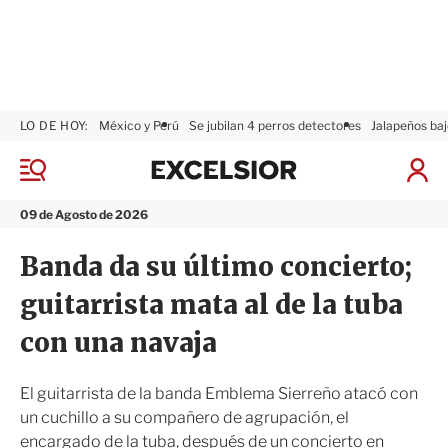
LO DE HOY:
México y Perú
Se jubilan 4 perros detectores
Jalapeños baj
E
x
M
I
c
e
n
n
e
i
09 de Agosto de 2026
ú
l
c
s
i
Banda da su último concierto;
i
a
o
r
guitarrista mata al de la tuba
r
S
e
con una navaja
s
i
ó
El guitarrista de la banda Emblema Sierreño atacó con
n
un cuchillo a su compañero de agrupación, el
encargado de la tuba, después de un concierto en