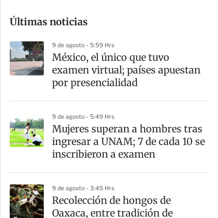
o
Últimas noticias
m
p
9 de agosto - 5:59 Hrs
a
México, el único que tuvo
r
examen virtual; países apuestan
t
por presencialidad
i
r
9 de agosto - 5:49 Hrs
Mujeres superan a hombres tras
ingresar a UNAM; 7 de cada 10 se
inscribieron a examen
9 de agosto - 3:45 Hrs
Recolección de hongos de
Oaxaca, entre tradición de