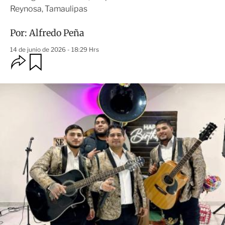
Reynosa, Tamaulipas
Por:
Alfredo Peña
14 de junio de 2026 - 18:29 Hrs
O
G
u
p
a
c
r
i
d
o
a
n
r
e
s
d
e
c
o
m
p
a
r
t
i