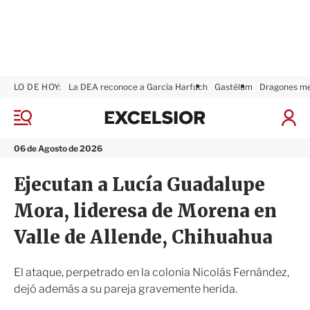
LO DE HOY:
La DEA reconoce a García Harfuch
Gastélum
Dragones m
E
x
M
I
c
e
n
n
e
i
06 de Agosto de 2026
ú
l
c
s
i
Ejecutan a Lucía Guadalupe
i
a
o
r
Mora, lideresa de Morena en
r
S
e
Valle de Allende, Chihuahua
s
i
ó
El ataque, perpetrado en la colonia Nicolás Fernández,
n
dejó además a su pareja gravemente herida.