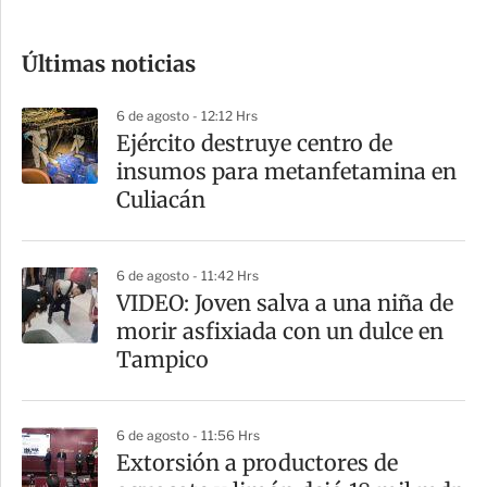
c
o
Últimas noticias
m
p
6 de agosto - 12:12 Hrs
a
​Ejército destruye centro de
r
insumos para metanfetamina en
t
Culiacán
i
r
6 de agosto - 11:42 Hrs
VIDEO: Joven salva a una niña de
morir asfixiada con un dulce en
Tampico
6 de agosto - 11:56 Hrs
Extorsión a productores de