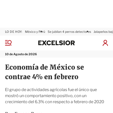
LO DE HOY:
México y Perú
Se jubilan 4 perros detectores
Jalapeños baj
E
x
M
I
c
e
n
n
e
i
10 de Agosto de 2026
ú
l
c
s
i
Economía de México se
i
a
o
r
contrae 4% en febrero
r
S
e
s
El grupo de actividades agrícolas fue el único que
i
mostró un comportamiento positivo, con un
ó
crecimiento del 6.3% con respecto a febrero de 2020
n