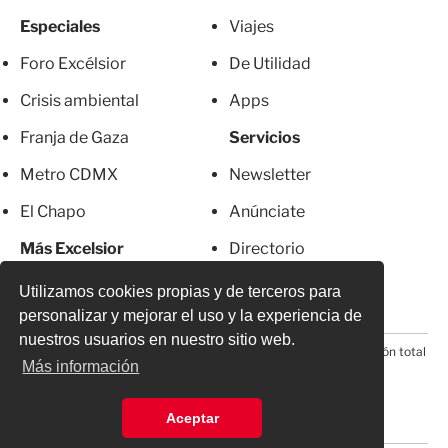
Especiales
Viajes
Foro Excélsior
De Utilidad
Crisis ambiental
Apps
Franja de Gaza
Servicios
Metro CDMX
Newsletter
El Chapo
Anúnciate
Más Excelsior
Directorio
Mujeres
Suscripciones
Utilizamos cookies propias y de terceros para
personalizar y mejorar el uso y la experiencia de
nuestros usuarios en nuestro sitio web.
© 2026 Todos los derechos reservados. Prohibida la reproducción total
Más información
o parcial, incluyendo cualquier medio electrónico*
Aceptar