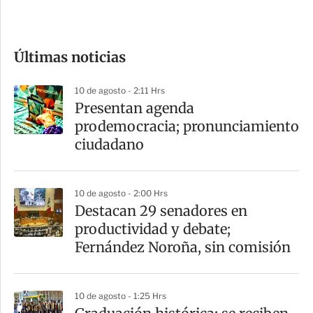
e
c
o
Últimas noticias
m
p
10 de agosto - 2:11 Hrs
a
Presentan agenda
r
prodemocracia; pronunciamiento
t
ciudadano
i
r
10 de agosto - 2:00 Hrs
Destacan 29 senadores en
productividad y debate;
Fernández Noroña, sin comisión
10 de agosto - 1:25 Hrs