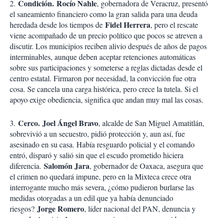
Co
ndición
.
Rocío Nahle
2.
, gobernadora de Veracruz, presentó
el saneamiento financiero como la gran salida para una deuda
Fidel Herrera
heredada desde los tiempos de
, pero el rescate
viene acompañado de un precio político que pocos se atreven a
discutir. Los municipios reciben alivio después de años de pagos
interminables, aunque deben aceptar retenciones automáticas
sobre sus participaciones y someterse a reglas dictadas desde el
centro estatal. Firmaron por necesidad, la convicción fue otra
cosa. Se cancela una carga histórica, pero crece la tutela. Si el
apoyo exige obediencia, significa que andan muy mal las cosas.
Ce
rco
.
Joel Ángel Bravo
3.
, alcalde de San Miguel Amatitlán,
sobrevivió a un secuestro, pidió protección y, aun así, fue
asesinado en su casa. Había resguardo policial y el comando
entró, disparó y salió sin que el escudo prometido hiciera
Salomón Jara
diferencia.
, gobernador de Oaxaca, asegura que
el crimen no quedará impune, pero en la Mixteca crece otra
interrogante mucho más severa, ¿cómo pudieron burlarse las
medidas otorgadas a un edil que ya había denunciado
Jorge Romero
riesgos?
, líder nacional del PAN, denuncia y