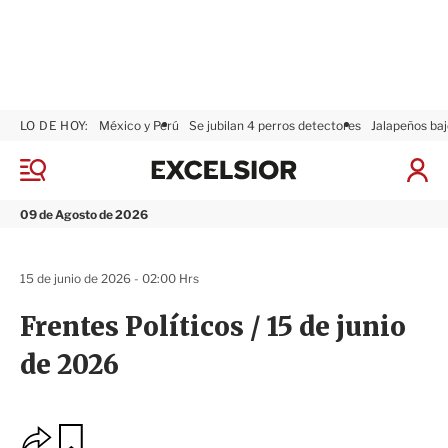
LO DE HOY:
México y Perú
Se jubilan 4 perros detectores
Jalapeños baj
E
x
M
I
c
e
n
n
e
i
09 de Agosto de 2026
ú
l
c
s
i
i
a
15 de junio de 2026 - 02:00 Hrs
o
r
r
S
Frentes Políticos / 15 de junio
e
s
de 2026
i
ó
n
O
G