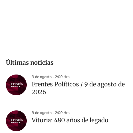
e
r
s
d
e
c
o
m
Últimas noticias
p
a
9 de agosto - 2:00 Hrs
r
Frentes Políticos / 9 de agosto de
t
2026
i
r
9 de agosto - 2:00 Hrs
Vitoria: 480 años de legado