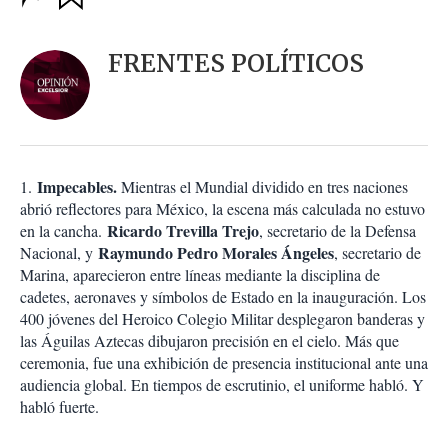
u
p
a
c
r
i
d
FRENTES POLÍTICOS
o
a
n
r
e
s
d
e
c
Im
pecables
.
1.
Mientras el Mundial dividido en tres naciones
o
abrió reflectores para México, la escena más calculada no estuvo
m
Ricardo Trevilla Trejo
en la cancha.
, secretario de la Defensa
p
a
Raymundo Pedro Morales Ángeles
Nacional, y
, secretario de
r
Marina, aparecieron entre líneas mediante la disciplina de
t
cadetes, aeronaves y símbolos de Estado en la inauguración. Los
i
400 jóvenes del Heroico Colegio Militar desplegaron banderas y
r
las Águilas Aztecas dibujaron precisión en el cielo. Más que
ceremonia, fue una exhibición de presencia institucional ante una
audiencia global. En tiempos de escrutinio, el uniforme habló. Y
habló fuerte.