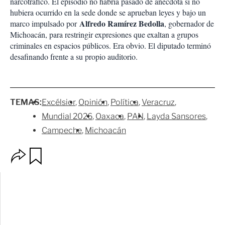
narcotráfico. El episodio no habría pasado de anécdota si no
hubiera ocurrido en la sede donde se aprueban leyes y bajo un
Alfredo Ramírez Bedolla
marco impulsado por
, gobernador de
Michoacán, para restringir expresiones que exaltan a grupos
criminales en espacios públicos. Era obvio. El diputado terminó
desafinando frente a su propio auditorio.
TEMAS:
Excélsior
Opinión
Política
Veracruz
Mundial 2026
Oaxaca
PAN
Layda Sansores
Campeche
Michoacán
O
G
p
u
c
a
i
r
o
d
n
a