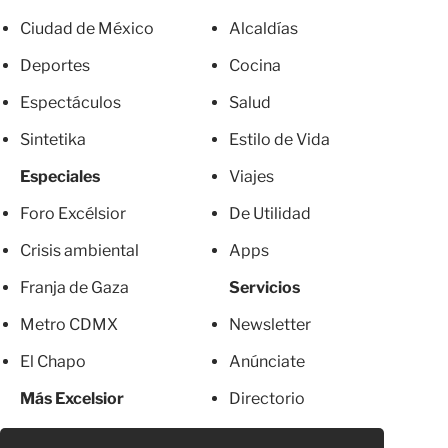
Ciudad de México
Alcaldías
Deportes
Cocina
Espectáculos
Salud
Sintetika
Estilo de Vida
Especiales
Viajes
Foro Excélsior
De Utilidad
Crisis ambiental
Apps
Franja de Gaza
Servicios
Metro CDMX
Newsletter
El Chapo
Anúnciate
Más Excelsior
Directorio
Mujeres
Suscripciones