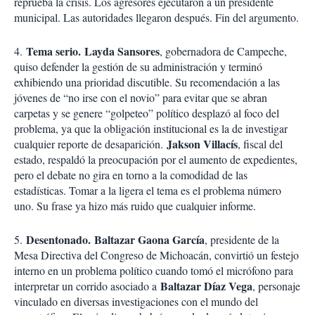
reprueba la crisis. Los agresores ejecutaron a un presidente
municipal. Las autoridades llegaron después. Fin del argumento.
Te
ma serio
.
Layda Sansores
4.
, gobernadora de Campeche,
quiso defender la gestión de su administración y terminó
exhibiendo una prioridad discutible. Su recomendación a las
jóvenes de “no irse con el novio” para evitar que se abran
carpetas y se genere “golpeteo” político desplazó al foco del
problema, ya que la obligación institucional es la de investigar
Jakson Villacís
cualquier reporte de desaparición.
, fiscal del
estado, respaldó la preocupación por el aumento de expedientes,
pero el debate no gira en torno a la comodidad de las
estadísticas. Tomar a la ligera el tema es el problema número
uno. Su frase ya hizo más ruido que cualquier informe.
De
sentonado
.
Baltazar Gaona García
5.
, presidente de la
Mesa Directiva del Congreso de Michoacán, convirtió un festejo
interno en un problema político cuando tomó el micrófono para
Baltazar Díaz Vega
interpretar un corrido asociado a
, personaje
vinculado en diversas investigaciones con el mundo del