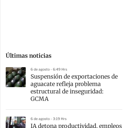
n
a
e
r
s
d
e
c
o
Últimas noticias
m
p
6 de agosto - 6:49 Hrs
a
Suspensión de exportaciones de
r
aguacate refleja problema
t
estructural de inseguridad:
i
GCMA
r
6 de agosto - 3:19 Hrs
IA detona productividad, empleos