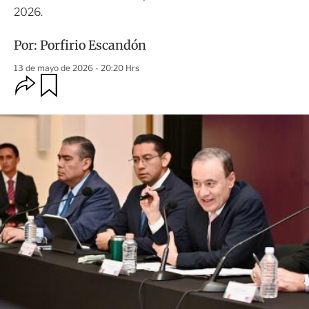
2026.
Por:
Porfirio Escandón
13 de mayo de 2026 - 20:20 Hrs
O
G
u
p
a
c
r
i
d
o
a
n
r
e
s
d
e
c
o
m
p
a
r
t
i