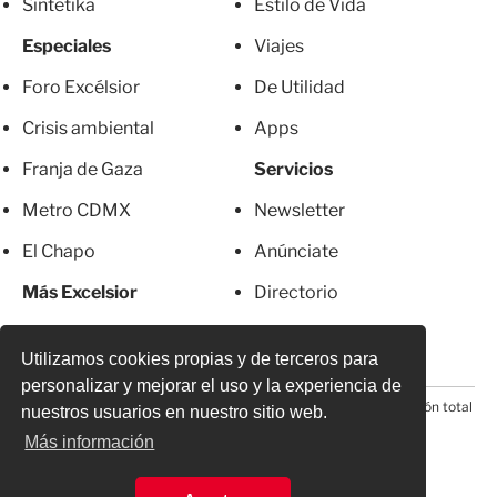
Sintetika
Estilo de Vida
Especiales
Viajes
Foro Excélsior
De Utilidad
Crisis ambiental
Apps
Franja de Gaza
Servicios
Metro CDMX
Newsletter
El Chapo
Anúnciate
Más Excelsior
Directorio
Mujeres
Suscripciones
Utilizamos cookies propias y de terceros para
personalizar y mejorar el uso y la experiencia de
© 2026 Todos los derechos reservados. Prohibida la reproducción total
nuestros usuarios en nuestro sitio web.
o parcial, incluyendo cualquier medio electrónico*
Más información