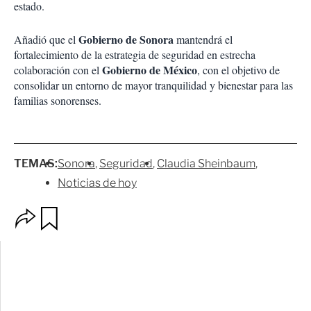
estado.
Gobierno de Sonora
Añadió que el
mantendrá el
fortalecimiento de la estrategia de seguridad en estrecha
Gobierno de México
colaboración con el
, con el objetivo de
consolidar un entorno de mayor tranquilidad y bienestar para las
familias sonorenses.
TEMAS:
Sonora
Seguridad
Claudia Sheinbaum
Noticias de hoy
O
G
p
u
c
a
i
r
o
d