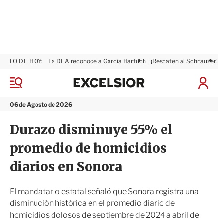
LO DE HOY:
La DEA reconoce a García Harfuch
¡Rescaten al Schnauzer!
E
x
M
I
c
e
n
n
e
i
06 de Agosto de 2026
ú
l
c
s
i
Durazo disminuye 55% el
i
a
o
r
promedio de homicidios
r
S
e
diarios en Sonora
s
i
ó
El mandatario estatal señaló que Sonora registra una
n
disminución histórica en el promedio diario de
homicidios dolosos de septiembre de 2024 a abril de