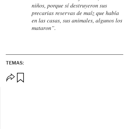
niños, porque sí destruyeron sus
precarias reservas de maíz que había
en las casas, sus animales, algunos los
mataron”.
TEMAS:
O
G
p
u
c
a
i
r
o
d
n
a
e
r