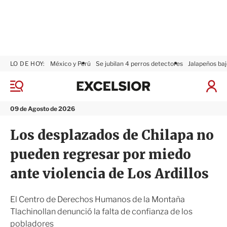
LO DE HOY:
México y Perú
Se jubilan 4 perros detectores
Jalapeños baj
E
x
M
I
c
e
n
n
e
i
09 de Agosto de 2026
ú
l
c
s
i
Los desplazados de Chilapa no
i
a
o
r
pueden regresar por miedo
r
S
e
ante violencia de Los Ardillos
s
i
ó
El Centro de Derechos Humanos de la Montaña
n
Tlachinollan denunció la falta de confianza de los
pobladores