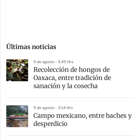
s
d
e
c
o
Últimas noticias
m
p
9 de agosto - 3:45 Hrs
a
Recolección de hongos de
r
Oaxaca, entre tradición de
t
sanación y la cosecha
i
r
9 de agosto - 3:14 Hrs
Campo mexicano, entre baches y
desperdicio