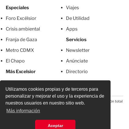
Especiales
Viajes
Foro Excélsior
De Utilidad
Crisis ambiental
Apps
Franja de Gaza
Servicios
Metro CDMX
Newsletter
El Chapo
Anúnciate
Más Excelsior
Directorio
Mujeres
Suscripciones
Utilizamos cookies propias y de terceros para
personalizar y mejorar el uso y la experiencia de
© 2026 Todos los derechos reservados. Prohibida la reproducción total
nuestros usuarios en nuestro sitio web.
o parcial, incluyendo cualquier medio electrónico*
Más información
Aceptar