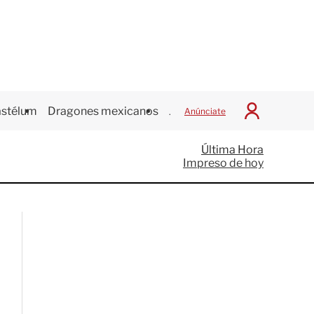
stélum
Dragones mexicanos
Juegos Centroamericanos
Anúnciate
I
n
i
Última Hora
c
Impreso de hoy
i
a
r
S
e
s
i
ó
n