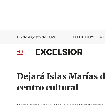
06 de Agosto de 2026
LO DE HOY:
La D
E
x
M
c
e
e
n
l
ú
s
Dejará Islas Marías d
i
o
centro cultural
r